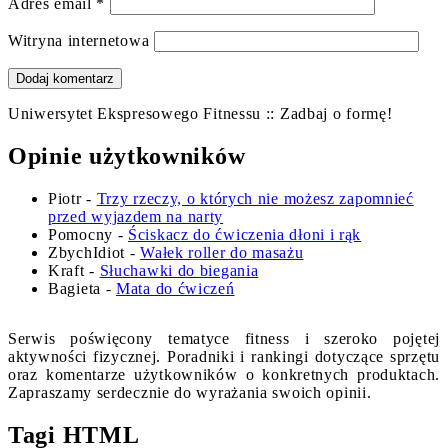
Adres email
*
Witryna internetowa
Uniwersytet Ekspresowego Fitnessu :: Zadbaj o formę!
Opinie użytkowników
Piotr
-
Trzy rzeczy, o których nie możesz zapomnieć
przed wyjazdem na narty
Pomocny
-
Ściskacz do ćwiczenia dłoni i rąk
ZbychIdiot
-
Wałek roller do masażu
Kraft
-
Słuchawki do biegania
Bagieta
-
Mata do ćwiczeń
Serwis poświęcony tematyce fitness i szeroko pojętej
aktywności fizycznej. Poradniki i rankingi dotyczące sprzętu
oraz komentarze użytkowników o konkretnych produktach.
Zapraszamy serdecznie do wyrażania swoich opinii.
Tagi HTML