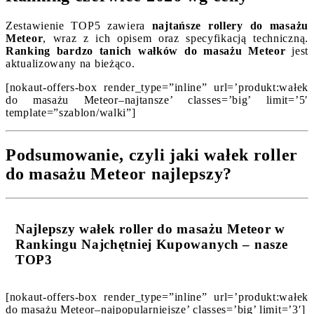
Zestawienie TOP5 zawiera
najtańsze rollery do masażu
Meteor
, wraz z ich opisem oraz specyfikacją techniczną.
Ranking bardzo tanich wałków do masażu Meteor
jest
aktualizowany na bieżąco.
[nokaut-offers-box render_type=”inline” url=’produkt:wałek
do masażu Meteor–najtansze’ classes=’big’ limit=’5′
template=”szablon/walki”]
Podsumowanie, czyli jaki wałek roller
do masażu Meteor najlepszy?
Najlepszy wałek roller do masażu Meteor w
Rankingu Najchętniej Kupowanych – nasze
TOP3
[nokaut-offers-box render_type=”inline” url=’produkt:wałek
do masażu Meteor–najpopularniejsze’ classes=’big’ limit=’3′]