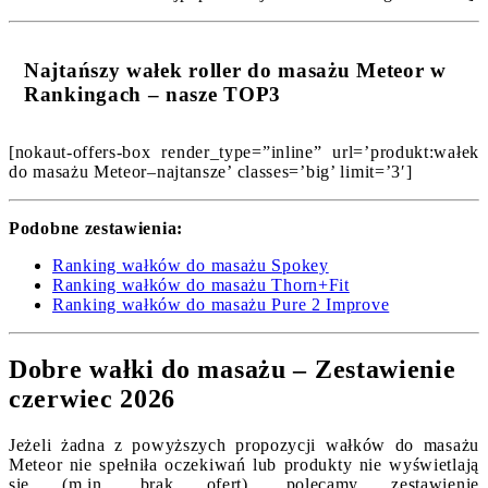
Najtańszy wałek roller do masażu Meteor w
Rankingach – nasze TOP3
[nokaut-offers-box render_type=”inline” url=’produkt:wałek
do masażu Meteor–najtansze’ classes=’big’ limit=’3′]
Podobne zestawienia:
Ranking wałków do masażu Spokey
Ranking wałków do masażu Thorn+Fit
Ranking wałków do masażu Pure 2 Improve
Dobre wałki do masażu – Zestawienie
czerwiec 2026
Jeżeli żadna z powyższych propozycji wałków do masażu
Meteor nie spełniła oczekiwań lub produkty nie wyświetlają
się (m.in. brak ofert), polecamy zestawienie