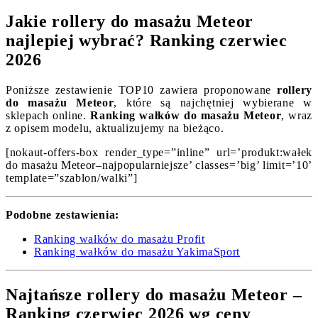
Jakie rollery do masażu Meteor
najlepiej wybrać? Ranking czerwiec
2026
Poniższe zestawienie TOP10 zawiera proponowane
rollery
do masażu Meteor
, które są najchętniej wybierane w
sklepach online.
Ranking wałków do masażu Meteor
, wraz
z opisem modelu, aktualizujemy na bieżąco.
[nokaut-offers-box render_type=”inline” url=’produkt:wałek
do masażu Meteor–najpopularniejsze’ classes=’big’ limit=’10’
template=”szablon/walki”]
Podobne zestawienia:
Ranking wałków do masażu Profit
Ranking wałków do masażu YakimaSport
Najtańsze rollery do masażu Meteor –
Ranking czerwiec 2026 wg ceny