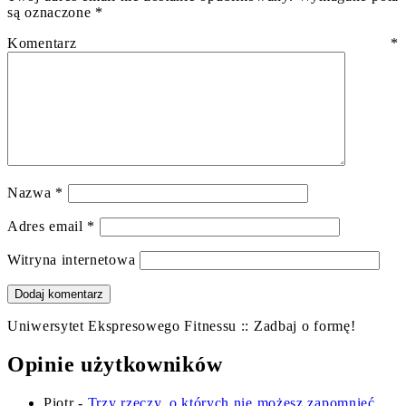
są oznaczone
*
Komentarz
*
Nazwa
*
Adres email
*
Witryna internetowa
Uniwersytet Ekspresowego Fitnessu :: Zadbaj o formę!
Opinie użytkowników
Piotr
-
Trzy rzeczy, o których nie możesz zapomnieć