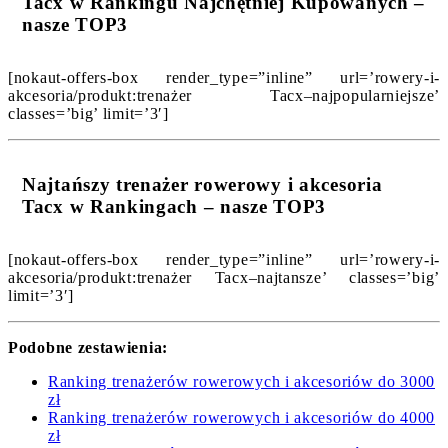
Tacx w Rankingu Najchętniej Kupowanych –
nasze TOP3
[nokaut-offers-box render_type=”inline” url=’rowery-i-
akcesoria/produkt:trenażer Tacx–najpopularniejsze’
classes=’big’ limit=’3′]
Najtańszy trenażer rowerowy i akcesoria
Tacx w Rankingach – nasze TOP3
[nokaut-offers-box render_type=”inline” url=’rowery-i-
akcesoria/produkt:trenażer Tacx–najtansze’ classes=’big’
limit=’3′]
Podobne zestawienia:
Ranking trenażerów rowerowych i akcesoriów do 3000
zł
Ranking trenażerów rowerowych i akcesoriów do 4000
zł