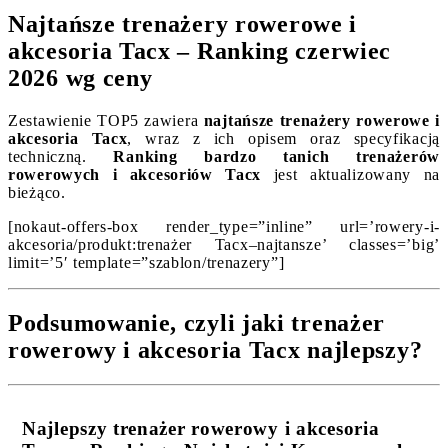
Najtańsze trenażery rowerowe i
akcesoria Tacx – Ranking czerwiec
2026 wg ceny
Zestawienie TOP5 zawiera
najtańsze trenażery rowerowe i
akcesoria Tacx
, wraz z ich opisem oraz specyfikacją
techniczną.
Ranking bardzo tanich trenażerów
rowerowych i akcesoriów Tacx
jest aktualizowany na
bieżąco.
[nokaut-offers-box render_type=”inline” url=’rowery-i-
akcesoria/produkt:trenażer Tacx–najtansze’ classes=’big’
limit=’5′ template=”szablon/trenazery”]
Podsumowanie, czyli jaki trenażer
rowerowy i akcesoria Tacx najlepszy?
Najlepszy trenażer rowerowy i akcesoria