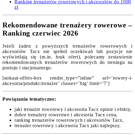
Ranking trenażerów rowerowych i akcesoriów do 1000
zł
Rekomendowane trenażery rowerowe –
Ranking czerwiec 2026
Jeżeli żaden z powyższych trenażerów rowerowych i
akcesoriów Tacx nie spełnił oczekiwań lub pozycje nie
wyświetlają się (m.in. brak ofert), polecamy zestawienie
rekomendowanych trenażerów rowerowych do treningu na
postoju i stacjonarnego.
[nokaut-offers-box render_type=”inline” url=’rowery-i-
akcesoria/produkt:trenażer’ classes=’big’ limit=’7′]
Powiązania tematyczne:
jaki trenażer rowerowy i akcesoria Tacx opinie i efekty,
dobre trenażery rowerowe i akcesoria Tacx cena,
ranking trenażerów rowerowych i akcesoriów Tacx,
trenażer rowerowy i akcesoria Tacx jaki najlepszy.