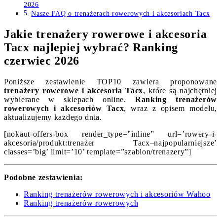
2026
Nasze FAQ o trenażerach rowerowych i akcesoriach Tacx
Jakie trenażery rowerowe i akcesoria
Tacx najlepiej wybrać? Ranking
czerwiec 2026
Poniższe zestawienie TOP10 zawiera proponowane
trenażery rowerowe i akcesoria Tacx
, które są najchętniej
wybierane w sklepach online.
Ranking trenażerów
rowerowych i akcesoriów Tacx
, wraz z opisem modelu,
aktualizujemy każdego dnia.
[nokaut-offers-box render_type=”inline” url=’rowery-i-
akcesoria/produkt:trenażer Tacx–najpopularniejsze’
classes=’big’ limit=’10’ template=”szablon/trenazery”]
Podobne zestawienia:
Ranking trenażerów rowerowych i akcesoriów Wahoo
Ranking trenażerów rowerowych