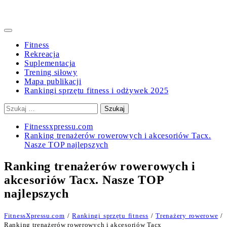
Primary
Menu
Fitness
Rekreacja
Suplementacja
Trening siłowy
Mapa publikacji
Rankingi sprzętu fitness i odżywek 2025
Szukaj:
Fitnessxpressu.com
Ranking trenażerów rowerowych i akcesoriów Tacx.
Nasze TOP najlepszych
Ranking trenażerów rowerowych i
akcesoriów Tacx. Nasze TOP
najlepszych
FitnessXpressu.com
/
Rankingi sprzętu fitness
/
Trenażery rowerowe
/
Ranking trenażerów rowerowych i akcesoriów Tacx