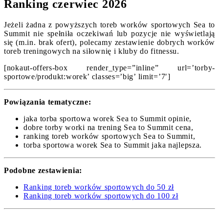
Ranking czerwiec 2026
Jeżeli żadna z powyższych toreb worków sportowych Sea to
Summit nie spełniła oczekiwań lub pozycje nie wyświetlają
się (m.in. brak ofert), polecamy zestawienie dobrych worków
toreb treningowych na siłownię i kluby do fitnessu.
[nokaut-offers-box render_type=”inline” url=’torby-
sportowe/produkt:worek’ classes=’big’ limit=’7′]
Powiązania tematyczne:
jaka torba sportowa worek Sea to Summit opinie,
dobre torby worki na trening Sea to Summit cena,
ranking toreb worków sportowych Sea to Summit,
torba sportowa worek Sea to Summit jaka najlepsza.
Podobne zestawienia:
Ranking toreb worków sportowych do 50 zł
Ranking toreb worków sportowych do 100 zł