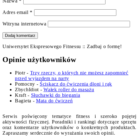
Nazwa
*
Adres email
*
Witryna internetowa
Uniwersytet Ekspresowego Fitnessu :: Zadbaj o formę!
Opinie użytkowników
Piotr
-
Trzy rzeczy, o których nie możesz zapomnieć
przed wyjazdem na narty
Pomocny
-
Ściskacz do ćwiczenia dłoni i rąk
ZbychIdiot
-
Wałek roller do masażu
Kraft
-
Słuchawki do biegania
Bagieta
-
Mata do ćwiczeń
Serwis poświęcony tematyce fitness i szeroko pojętej
aktywności fizycznej. Poradniki i rankingi dotyczące sprzętu
oraz komentarze użytkowników o konkretnych produktach.
Zapraszamy serdecznie do wyrażania swoich opinii.