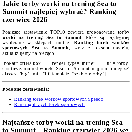
Jakie torby worki na trening Sea to
Summit najlepiej wybrać? Ranking
czerwiec 2026
Poniższe zestawienie TOP10 zawiera proponowane
torby
worki na trening Sea to Summit
, które są najchętniej
wybierane w sklepach online.
Ranking toreb worków
sportowych Sea to Summit
, wraz z opisem modelu,
aktualizujemy na bieżąco.
[nokaut-offers-box render_type=”inline” url=’torby-
sportowe/produkt:worek Sea to Summit–najpopularniejsze’
classes=’big’ limit=’10’ template=”szablon/torby”]
Podobne zestawienia:
Ranking toreb worków sportowych Speedo
Ranking dużych toreb sportowych
Najtańsze torby worki na trening Sea
to Summit – Ranking czerwiec 2026 wg