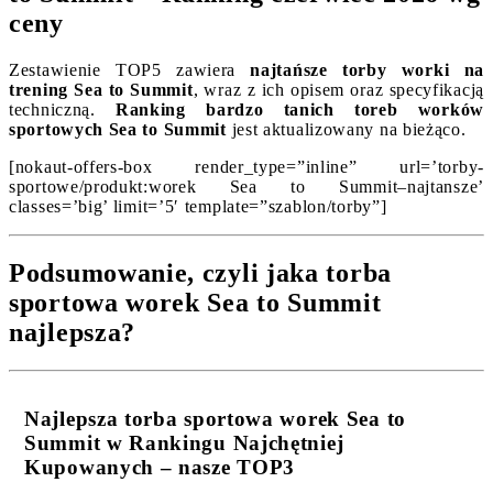
ceny
Zestawienie TOP5 zawiera
najtańsze torby worki na
trening Sea to Summit
, wraz z ich opisem oraz specyfikacją
techniczną.
Ranking bardzo tanich toreb worków
sportowych Sea to Summit
jest aktualizowany na bieżąco.
[nokaut-offers-box render_type=”inline” url=’torby-
sportowe/produkt:worek Sea to Summit–najtansze’
classes=’big’ limit=’5′ template=”szablon/torby”]
Podsumowanie, czyli jaka torba
sportowa worek Sea to Summit
najlepsza?
Najlepsza torba sportowa worek Sea to
Summit w Rankingu Najchętniej
Kupowanych – nasze TOP3