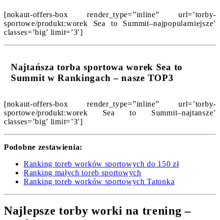
[nokaut-offers-box render_type=”inline” url=’torby-
sportowe/produkt:worek Sea to Summit–najpopularniejsze’
classes=’big’ limit=’3′]
Najtańsza torba sportowa worek Sea to
Summit w Rankingach – nasze TOP3
[nokaut-offers-box render_type=”inline” url=’torby-
sportowe/produkt:worek Sea to Summit–najtansze’
classes=’big’ limit=’3′]
Podobne zestawienia:
Ranking toreb worków sportowych do 150 zł
Ranking małych toreb sportowych
Ranking toreb worków sportowych Tatonka
Najlepsze torby worki na trening –