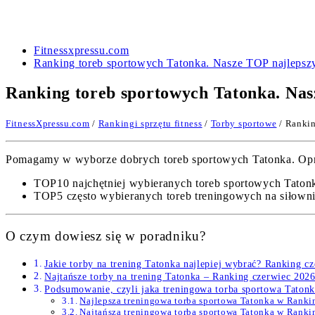
Fitnessxpressu.com
Ranking toreb sportowych Tatonka. Nasze TOP najlepsz
Ranking toreb sportowych Tatonka. Nas
FitnessXpressu.com
/
Rankingi sprzętu fitness
/
Torby sportowe
/ Rankin
Pomagamy w wyborze dobrych toreb sportowych Tatonka. Oprac
TOP10 najchętniej wybieranych toreb sportowych Taton
TOP5 często wybieranych toreb treningowych na siłownię
O czym dowiesz się w poradniku?
Jakie torby na trening Tatonka najlepiej wybrać? Ranking c
Najtańsze torby na trening Tatonka – Ranking czerwiec 202
Podsumowanie, czyli jaka treningowa torba sportowa Tatonk
Najlepsza treningowa torba sportowa Tatonka w Rank
Najtańsza treningowa torba sportowa Tatonka w Rank