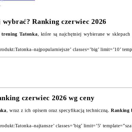
6
ej wybrać? Ranking czerwiec 2026
 trening Tatonka
, które są najchętniej wybierane w sklepach
rodukt:Tatonka–najpopularniejsze’ classes=’big’ limit=’10’ tem
anking czerwiec 2026 wg ceny
nka
, wraz z ich opisem oraz specyfikacją techniczną.
Ranking 
rodukt:Tatonka–najtansze’ classes=’big’ limit=’5′ template=”sza