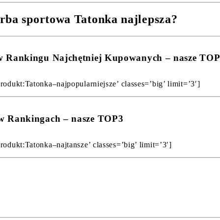
orba sportowa Tatonka najlepsza?
 w Rankingu Najchętniej Kupowanych – nasze TO
rodukt:Tatonka–najpopularniejsze’ classes=’big’ limit=’3′]
 w Rankingach – nasze TOP3
rodukt:Tatonka–najtansze’ classes=’big’ limit=’3′]