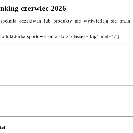
anking czerwiec 2026
spełniła oczekiwań lub produkty nie wyświetlają się (m.in.
rodukt:torba sportowa–od-a-do-z’ classes=’big’ limit=’7′]
ka