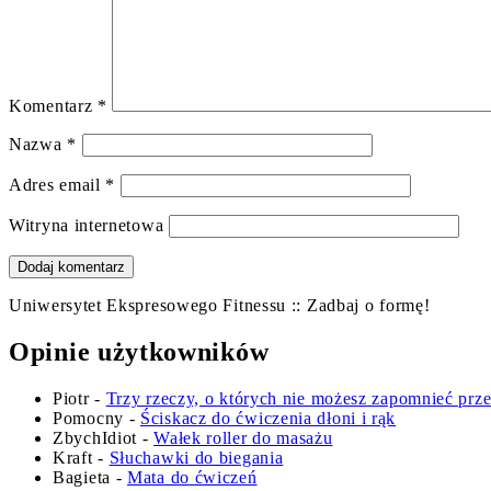
Komentarz
*
Nazwa
*
Adres email
*
Witryna internetowa
Uniwersytet Ekspresowego Fitnessu :: Zadbaj o formę!
Opinie użytkowników
Piotr
-
Trzy rzeczy, o których nie możesz zapomnieć prz
Pomocny
-
Ściskacz do ćwiczenia dłoni i rąk
ZbychIdiot
-
Wałek roller do masażu
Kraft
-
Słuchawki do biegania
Bagieta
-
Mata do ćwiczeń