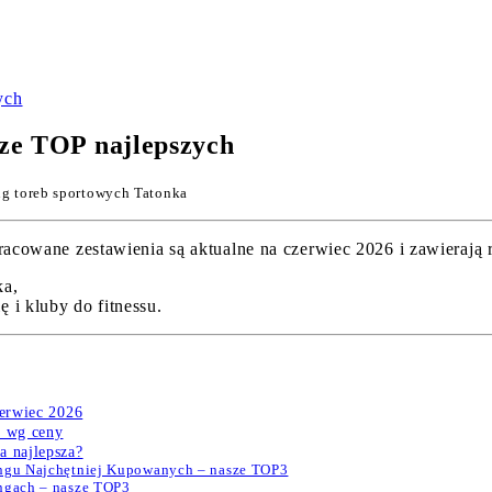
ych
ze TOP najlepszych
g toreb sportowych Tatonka
owane zestawienia są aktualne na czerwiec 2026 i zawierają r
ka,
 i kluby do fitnessu.
zerwiec 2026
6 wg ceny
a najlepsza?
ingu Najchętniej Kupowanych – nasze TOP3
ingach – nasze TOP3