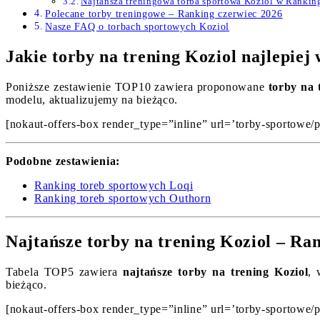
Najtańsza treningowa torba sportowa Koziol w Rankin
Polecane torby treningowe – Ranking czerwiec 2026
Nasze FAQ o torbach sportowych Koziol
Jakie torby na trening Koziol najlepie
Poniższe zestawienie TOP10 zawiera proponowane
torby na 
modelu, aktualizujemy na bieżąco.
[nokaut-offers-box render_type=”inline” url=’torby-sportowe/p
Podobne zestawienia:
Ranking toreb sportowych Loqi
Ranking toreb sportowych Outhorn
Najtańsze torby na trening Koziol – Ra
Tabela TOP5 zawiera
najtańsze torby na trening Koziol
, 
bieżąco.
[nokaut-offers-box render_type=”inline” url=’torby-sportowe/p