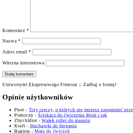
Komentarz
*
Nazwa
*
Adres email
*
Witryna internetowa
Uniwersytet Ekspresowego Fitnessu :: Zadbaj o formę!
Opinie użytkowników
Piotr
-
Trzy rzeczy, o których nie możesz zapomnieć prz
Pomocny
-
Ściskacz do ćwiczenia dłoni i rąk
ZbychIdiot
-
Wałek roller do masażu
Kraft
-
Słuchawki do biegania
Bagieta
-
Mata do ćwiczeń