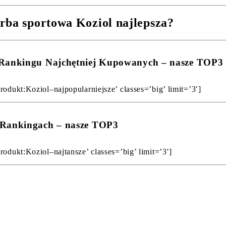
rba sportowa Koziol najlepsza?
w Rankingu Najchętniej Kupowanych – nasze TOP3
rodukt:Koziol–najpopularniejsze’ classes=’big’ limit=’3′]
w Rankingach – nasze TOP3
rodukt:Koziol–najtansze’ classes=’big’ limit=’3′]