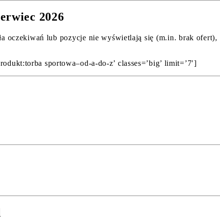
zerwiec 2026
ła oczekiwań lub pozycje nie wyświetlają się (m.in. brak ofert
rodukt:torba sportowa–od-a-do-z’ classes=’big’ limit=’7′]
l