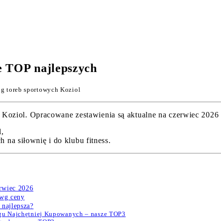
e TOP najlepszych
g toreb sportowych Koziol
ziol. Opracowane zestawienia są aktualne na czerwiec 2026 i 
l,
na siłownię i do klubu fitness.
erwiec 2026
 wg ceny
 najlepsza?
ngu Najchętniej Kupowanych – nasze TOP3