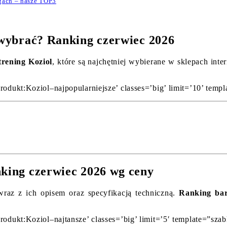
gach – nasze TOP3
j wybrać? Ranking czerwiec 2026
trening Koziol
, które są najchętniej wybierane w sklepach int
rodukt:Koziol–najpopularniejsze’ classes=’big’ limit=’10’ templ
nking czerwiec 2026 wg ceny
wraz z ich opisem oraz specyfikacją techniczną.
Ranking bar
rodukt:Koziol–najtansze’ classes=’big’ limit=’5′ template=”szab