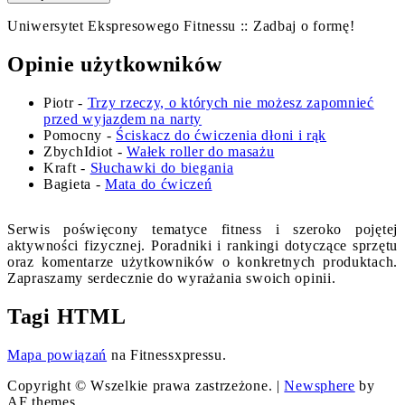
Uniwersytet Ekspresowego Fitnessu :: Zadbaj o formę!
Opinie użytkowników
Piotr
-
Trzy rzeczy, o których nie możesz zapomnieć
przed wyjazdem na narty
Pomocny
-
Ściskacz do ćwiczenia dłoni i rąk
ZbychIdiot
-
Wałek roller do masażu
Kraft
-
Słuchawki do biegania
Bagieta
-
Mata do ćwiczeń
Serwis poświęcony tematyce fitness i szeroko pojętej
aktywności fizycznej. Poradniki i rankingi dotyczące sprzętu
oraz komentarze użytkowników o konkretnych produktach.
Zapraszamy serdecznie do wyrażania swoich opinii.
Tagi HTML
Mapa powiązań
na Fitnessxpressu.
Copyright © Wszelkie prawa zastrzeżone.
|
Newsphere
by
AF themes.