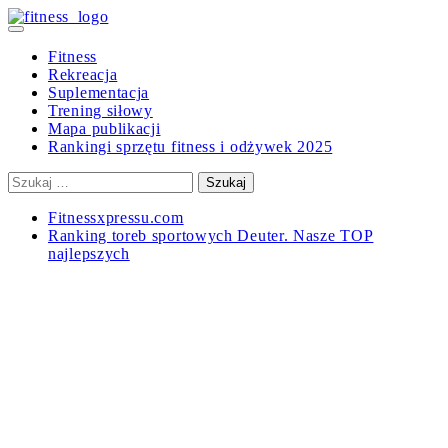
Skip
to
Primary
content
Menu
Fitness
Rekreacja
Suplementacja
Trening siłowy
Mapa publikacji
Rankingi sprzętu fitness i odżywek 2025
Szukaj:
Fitnessxpressu.com
Ranking toreb sportowych Deuter. Nasze TOP
najlepszych