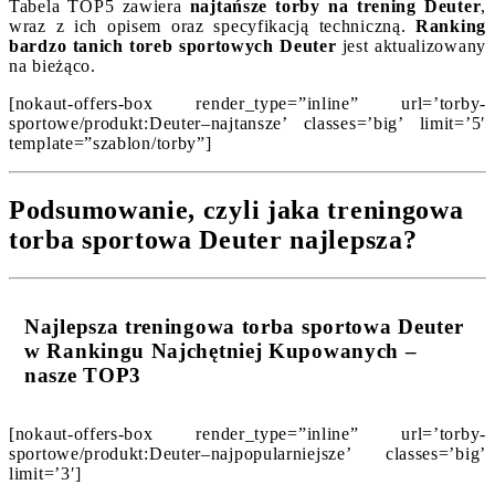
Tabela TOP5 zawiera
najtańsze torby na trening Deuter
,
wraz z ich opisem oraz specyfikacją techniczną.
Ranking
bardzo tanich toreb sportowych Deuter
jest aktualizowany
na bieżąco.
[nokaut-offers-box render_type=”inline” url=’torby-
sportowe/produkt:Deuter–najtansze’ classes=’big’ limit=’5′
template=”szablon/torby”]
Podsumowanie, czyli jaka treningowa
torba sportowa Deuter najlepsza?
Najlepsza treningowa torba sportowa Deuter
w Rankingu Najchętniej Kupowanych –
nasze TOP3
[nokaut-offers-box render_type=”inline” url=’torby-
sportowe/produkt:Deuter–najpopularniejsze’ classes=’big’
limit=’3′]