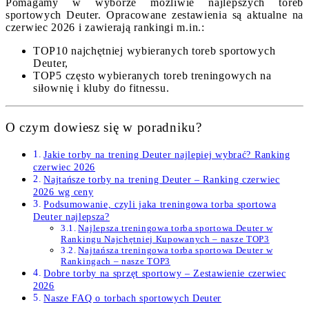
Pomagamy w wyborze możliwie najlepszych toreb
sportowych Deuter. Opracowane zestawienia są aktualne na
czerwiec 2026 i zawierają rankingi m.in.:
TOP10 najchętniej wybieranych toreb sportowych
Deuter,
TOP5 często wybieranych toreb treningowych na
siłownię i kluby do fitnessu.
O czym dowiesz się w poradniku?
Jakie torby na trening Deuter najlepiej wybrać? Ranking
czerwiec 2026
Najtańsze torby na trening Deuter – Ranking czerwiec
2026 wg ceny
Podsumowanie, czyli jaka treningowa torba sportowa
Deuter najlepsza?
Najlepsza treningowa torba sportowa Deuter w
Rankingu Najchętniej Kupowanych – nasze TOP3
Najtańsza treningowa torba sportowa Deuter w
Rankingach – nasze TOP3
Dobre torby na sprzęt sportowy – Zestawienie czerwiec
2026
Nasze FAQ o torbach sportowych Deuter