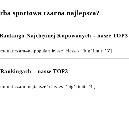
rba sportowa czarna najlepsza?
w Rankingu Najchętniej Kupowanych – nasze TOP3
odukt:czarn–najpopularniejsze’ classes=’big’ limit=’3′]
w Rankingach – nasze TOP3
odukt:czarn–najtansze’ classes=’big’ limit=’3′]