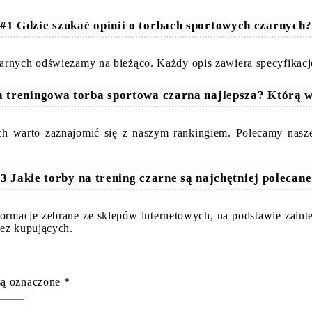
#1 Gdzie szukać opinii o torbach sportowych czarnych
arnych odświeżamy na bieżąco. Każdy opis zawiera specyfikacje
a treningowa torba sportowa czarna najlepsza? Którą 
ch warto zaznajomić się z naszym rankingiem. Polecamy nasze
3 Jakie torby na trening czarne są najchętniej polecan
nformacje zebrane ze sklepów internetowych, na podstawie zai
zez kupujących.
są oznaczone
*