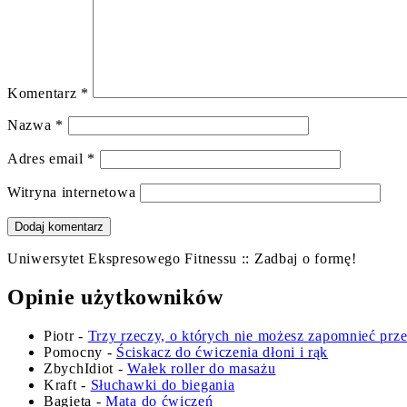
Komentarz
*
Nazwa
*
Adres email
*
Witryna internetowa
Uniwersytet Ekspresowego Fitnessu :: Zadbaj o formę!
Opinie użytkowników
Piotr
-
Trzy rzeczy, o których nie możesz zapomnieć prz
Pomocny
-
Ściskacz do ćwiczenia dłoni i rąk
ZbychIdiot
-
Wałek roller do masażu
Kraft
-
Słuchawki do biegania
Bagieta
-
Mata do ćwiczeń