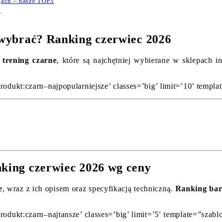
gach – nasze TOP3
6
j wybrać? Ranking czerwiec 2026
 trening czarne
, które są najchętniej wybierane w sklepach 
rodukt:czarn–najpopularniejsze’ classes=’big’ limit=’10’ templa
nking czerwiec 2026 wg ceny
e
, wraz z ich opisem oraz specyfikacją techniczną.
Ranking bar
rodukt:czarn–najtansze’ classes=’big’ limit=’5′ template=”szabl