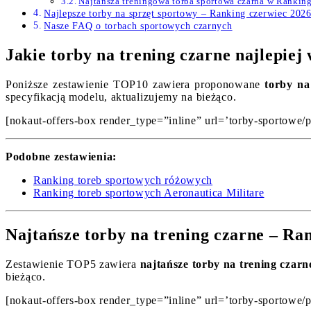
Najtańsza treningowa torba sportowa czarna w Rankin
Najlepsze torby na sprzęt sportowy – Ranking czerwiec 202
Nasze FAQ o torbach sportowych czarnych
Jakie torby na trening czarne najlepie
Poniższe zestawienie TOP10 zawiera proponowane
torby na
specyfikacją modelu, aktualizujemy na bieżąco.
[nokaut-offers-box render_type=”inline” url=’torby-sportowe/p
Podobne zestawienia:
Ranking toreb sportowych różowych
Ranking toreb sportowych Aeronautica Militare
Najtańsze torby na trening czarne – Ra
Zestawienie TOP5 zawiera
najtańsze torby na trening czarn
bieżąco.
[nokaut-offers-box render_type=”inline” url=’torby-sportowe/p