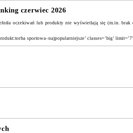
anking czerwiec 2026
ełniła oczekiwań lub produkty nie wyświetlają się (m.in. bra
rodukt:torba sportowa–najpopularniejsze’ classes=’big’ limit=’7
ych