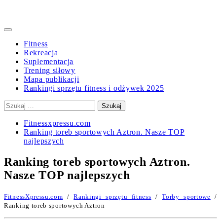
Primary
Menu
Fitness
Rekreacja
Suplementacja
Trening siłowy
Mapa publikacji
Rankingi sprzętu fitness i odżywek 2025
Szukaj:
Fitnessxpressu.com
Ranking toreb sportowych Aztron. Nasze TOP
najlepszych
Ranking toreb sportowych Aztron.
Nasze TOP najlepszych
FitnessXpressu.com
/
Rankingi sprzętu fitness
/
Torby sportowe
/
Ranking toreb sportowych Aztron