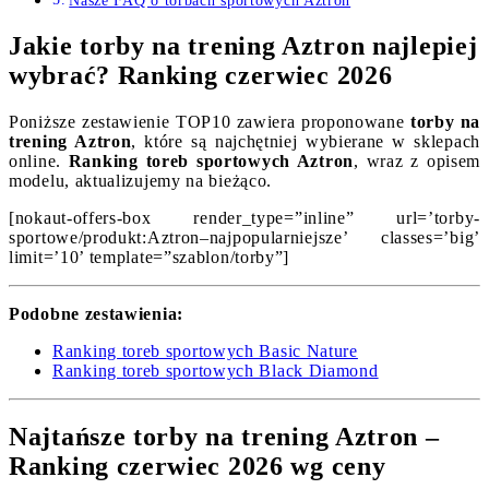
Nasze FAQ o torbach sportowych Aztron
Jakie torby na trening Aztron najlepiej
wybrać? Ranking czerwiec 2026
Poniższe zestawienie TOP10 zawiera proponowane
torby na
trening Aztron
, które są najchętniej wybierane w sklepach
online.
Ranking toreb sportowych Aztron
, wraz z opisem
modelu, aktualizujemy na bieżąco.
[nokaut-offers-box render_type=”inline” url=’torby-
sportowe/produkt:Aztron–najpopularniejsze’ classes=’big’
limit=’10’ template=”szablon/torby”]
Podobne zestawienia:
Ranking toreb sportowych Basic Nature
Ranking toreb sportowych Black Diamond
Najtańsze torby na trening Aztron –
Ranking czerwiec 2026 wg ceny