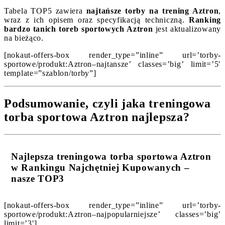
Tabela TOP5 zawiera
najtańsze torby na trening Aztron
,
wraz z ich opisem oraz specyfikacją techniczną.
Ranking
bardzo tanich toreb sportowych Aztron
jest aktualizowany
na bieżąco.
[nokaut-offers-box render_type=”inline” url=’torby-
sportowe/produkt:Aztron–najtansze’ classes=’big’ limit=’5′
template=”szablon/torby”]
Podsumowanie, czyli jaka treningowa
torba sportowa Aztron najlepsza?
Najlepsza treningowa torba sportowa Aztron
w Rankingu Najchętniej Kupowanych –
nasze TOP3
[nokaut-offers-box render_type=”inline” url=’torby-
sportowe/produkt:Aztron–najpopularniejsze’ classes=’big’
limit=’3′]