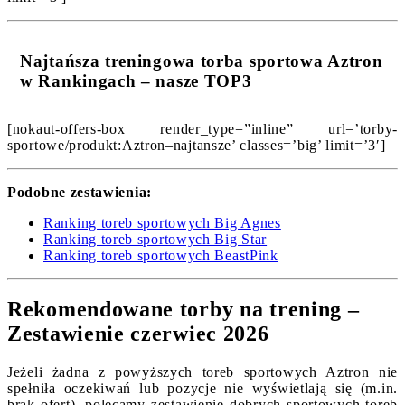
Najtańsza treningowa torba sportowa Aztron
w Rankingach – nasze TOP3
[nokaut-offers-box render_type=”inline” url=’torby-
sportowe/produkt:Aztron–najtansze’ classes=’big’ limit=’3′]
Podobne zestawienia:
Ranking toreb sportowych Big Agnes
Ranking toreb sportowych Big Star
Ranking toreb sportowych BeastPink
Rekomendowane torby na trening –
Zestawienie czerwiec 2026
Jeżeli żadna z powyższych toreb sportowych Aztron nie
spełniła oczekiwań lub pozycje nie wyświetlają się (m.in.
brak ofert), polecamy zestawienie dobrych sportowych toreb