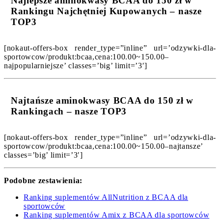
Najlepsze aminokwasy BCAA do 150 zł w
Rankingu Najchętniej Kupowanych – nasze
TOP3
[nokaut-offers-box render_type=”inline” url=’odzywki-dla-
sportowcow/produkt:bcaa,cena:100.00~150.00–
najpopularniejsze’ classes=’big’ limit=’3′]
Najtańsze aminokwasy BCAA do 150 zł w
Rankingach – nasze TOP3
[nokaut-offers-box render_type=”inline” url=’odzywki-dla-
sportowcow/produkt:bcaa,cena:100.00~150.00–najtansze’
classes=’big’ limit=’3′]
Podobne zestawienia:
Ranking suplementów AllNutrition z BCAA dla
sportowców
Ranking suplementów Amix z BCAA dla sportowców