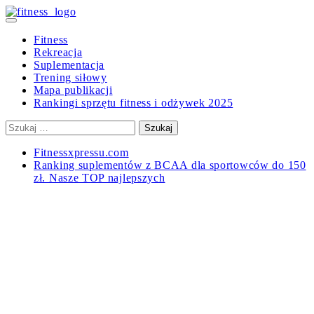
Skip
to
Primary
content
Menu
Fitness
Rekreacja
Suplementacja
Trening siłowy
Mapa publikacji
Rankingi sprzętu fitness i odżywek 2025
Szukaj:
Fitnessxpressu.com
Ranking suplementów z BCAA dla sportowców do 150
zł. Nasze TOP najlepszych