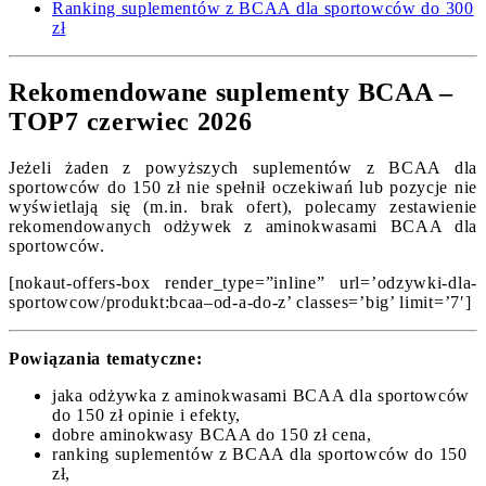
Ranking suplementów z BCAA dla sportowców do 300
zł
Rekomendowane suplementy BCAA –
TOP7 czerwiec 2026
Jeżeli żaden z powyższych suplementów z BCAA dla
sportowców do 150 zł nie spełnił oczekiwań lub pozycje nie
wyświetlają się (m.in. brak ofert), polecamy zestawienie
rekomendowanych odżywek z aminokwasami BCAA dla
sportowców.
[nokaut-offers-box render_type=”inline” url=’odzywki-dla-
sportowcow/produkt:bcaa–od-a-do-z’ classes=’big’ limit=’7′]
Powiązania tematyczne:
jaka odżywka z aminokwasami BCAA dla sportowców
do 150 zł opinie i efekty,
dobre aminokwasy BCAA do 150 zł cena,
ranking suplementów z BCAA dla sportowców do 150
zł,