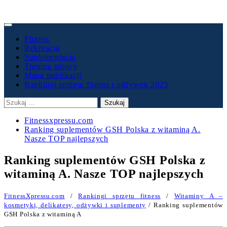
Primary
Menu
Fitness
Rekreacja
Suplementacja
Trening siłowy
Mapa publikacji
Rankingi sprzętu fitness i odżywek 2025
Szukaj:
Fitnessxpressu.com
Ranking suplementów GSH Polska z witaminą A.
Nasze TOP najlepszych
Ranking suplementów GSH Polska z
witaminą A. Nasze TOP najlepszych
FitnessXpressu.com
/
Rankingi sprzętu fitness
/
Witaminy A –
kosmetyki, delikatesy, odżywki i suplementy
/ Ranking suplementów
GSH Polska z witaminą A