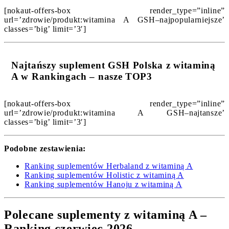
[nokaut-offers-box render_type=”inline”
url=’zdrowie/produkt:witamina A GSH–najpopularniejsze’
classes=’big’ limit=’3′]
Najtańszy suplement GSH Polska z witaminą
A w Rankingach – nasze TOP3
[nokaut-offers-box render_type=”inline”
url=’zdrowie/produkt:witamina A GSH–najtansze’
classes=’big’ limit=’3′]
Podobne zestawienia:
Ranking suplementów Herbaland z witaminą A
Ranking suplementów Holistic z witaminą A
Ranking suplementów Hanoju z witaminą A
Polecane suplementy z witaminą A –
Ranking czerwiec 2026