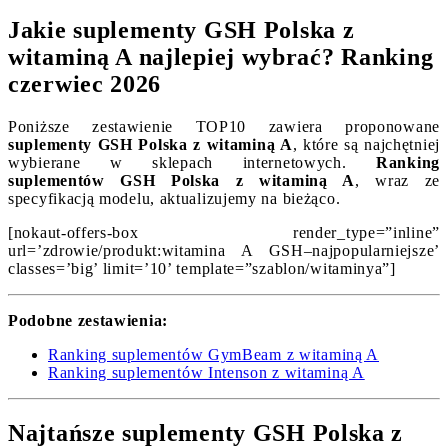
Jakie suplementy GSH Polska z
witaminą A najlepiej wybrać? Ranking
czerwiec 2026
Poniższe zestawienie TOP10 zawiera proponowane
suplementy GSH Polska z witaminą A
, które są najchętniej
wybierane w sklepach internetowych.
Ranking
suplementów GSH Polska z witaminą A
, wraz ze
specyfikacją modelu, aktualizujemy na bieżąco.
[nokaut-offers-box render_type=”inline”
url=’zdrowie/produkt:witamina A GSH–najpopularniejsze’
classes=’big’ limit=’10’ template=”szablon/witaminya”]
Podobne zestawienia:
Ranking suplementów GymBeam z witaminą A
Ranking suplementów Intenson z witaminą A
Najtańsze suplementy GSH Polska z