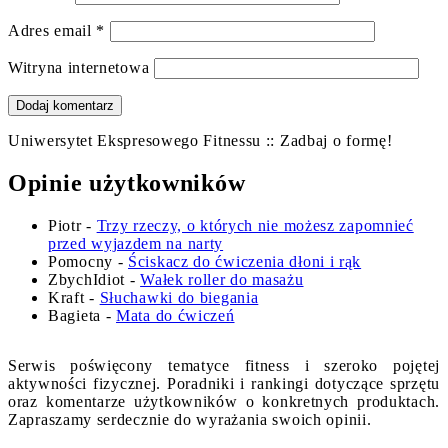
Adres email
*
Witryna internetowa
Uniwersytet Ekspresowego Fitnessu :: Zadbaj o formę!
Opinie użytkowników
Piotr
-
Trzy rzeczy, o których nie możesz zapomnieć
przed wyjazdem na narty
Pomocny
-
Ściskacz do ćwiczenia dłoni i rąk
ZbychIdiot
-
Wałek roller do masażu
Kraft
-
Słuchawki do biegania
Bagieta
-
Mata do ćwiczeń
Serwis poświęcony tematyce fitness i szeroko pojętej
aktywności fizycznej. Poradniki i rankingi dotyczące sprzętu
oraz komentarze użytkowników o konkretnych produktach.
Zapraszamy serdecznie do wyrażania swoich opinii.