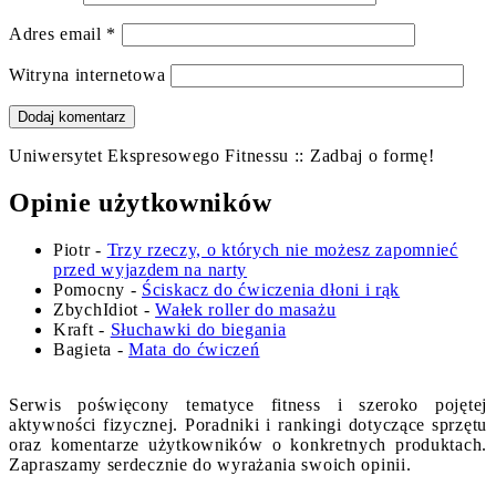
Adres email
*
Witryna internetowa
Uniwersytet Ekspresowego Fitnessu :: Zadbaj o formę!
Opinie użytkowników
Piotr
-
Trzy rzeczy, o których nie możesz zapomnieć
przed wyjazdem na narty
Pomocny
-
Ściskacz do ćwiczenia dłoni i rąk
ZbychIdiot
-
Wałek roller do masażu
Kraft
-
Słuchawki do biegania
Bagieta
-
Mata do ćwiczeń
Serwis poświęcony tematyce fitness i szeroko pojętej
aktywności fizycznej. Poradniki i rankingi dotyczące sprzętu
oraz komentarze użytkowników o konkretnych produktach.
Zapraszamy serdecznie do wyrażania swoich opinii.