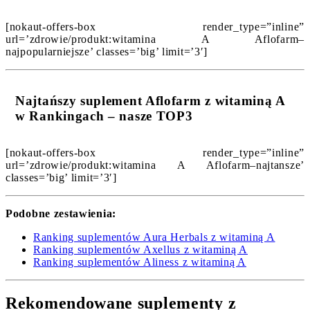
[nokaut-offers-box render_type=”inline”
url=’zdrowie/produkt:witamina A Aflofarm–
najpopularniejsze’ classes=’big’ limit=’3′]
Najtańszy suplement Aflofarm z witaminą A
w Rankingach – nasze TOP3
[nokaut-offers-box render_type=”inline”
url=’zdrowie/produkt:witamina A Aflofarm–najtansze’
classes=’big’ limit=’3′]
Podobne zestawienia:
Ranking suplementów Aura Herbals z witaminą A
Ranking suplementów Axellus z witaminą A
Ranking suplementów Aliness z witaminą A
Rekomendowane suplementy z