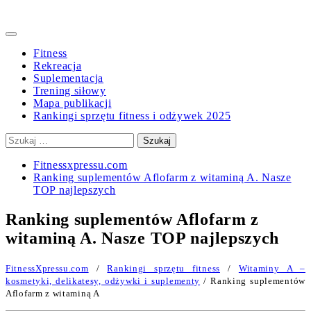
Primary
Menu
Fitness
Rekreacja
Suplementacja
Trening siłowy
Mapa publikacji
Rankingi sprzętu fitness i odżywek 2025
Szukaj:
Fitnessxpressu.com
Ranking suplementów Aflofarm z witaminą A. Nasze
TOP najlepszych
Ranking suplementów Aflofarm z
witaminą A. Nasze TOP najlepszych
FitnessXpressu.com
/
Rankingi sprzętu fitness
/
Witaminy A –
kosmetyki, delikatesy, odżywki i suplementy
/ Ranking suplementów
Aflofarm z witaminą A