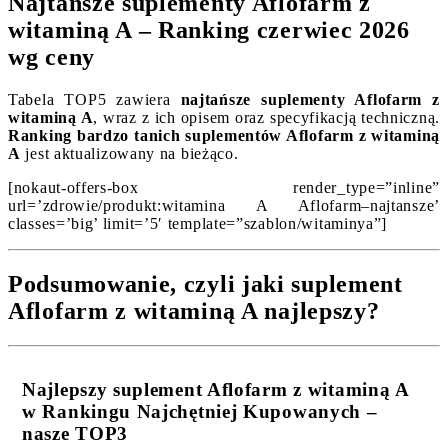
Najtańsze suplementy Aflofarm z
witaminą A – Ranking czerwiec 2026
wg ceny
Tabela TOP5 zawiera
najtańsze suplementy Aflofarm z
witaminą A
, wraz z ich opisem oraz specyfikacją techniczną.
Ranking bardzo tanich suplementów Aflofarm z witaminą
A
jest aktualizowany na bieżąco.
[nokaut-offers-box render_type=”inline”
url=’zdrowie/produkt:witamina A Aflofarm–najtansze’
classes=’big’ limit=’5′ template=”szablon/witaminya”]
Podsumowanie, czyli jaki suplement
Aflofarm z witaminą A najlepszy?
Najlepszy suplement Aflofarm z witaminą A
w Rankingu Najchętniej Kupowanych –
nasze TOP3