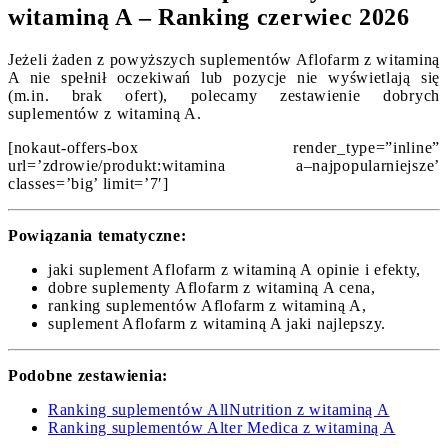
witaminą A – Ranking czerwiec 2026
Jeżeli żaden z powyższych suplementów Aflofarm z witaminą
A nie spełnił oczekiwań lub pozycje nie wyświetlają się
(m.in. brak ofert), polecamy zestawienie dobrych
suplementów z witaminą A.
[nokaut-offers-box render_type=”inline”
url=’zdrowie/produkt:witamina a–najpopularniejsze’
classes=’big’ limit=’7′]
Powiązania tematyczne:
jaki suplement Aflofarm z witaminą A opinie i efekty,
dobre suplementy Aflofarm z witaminą A cena,
ranking suplementów Aflofarm z witaminą A,
suplement Aflofarm z witaminą A jaki najlepszy.
Podobne zestawienia:
Ranking suplementów AllNutrition z witaminą A
Ranking suplementów Alter Medica z witaminą A