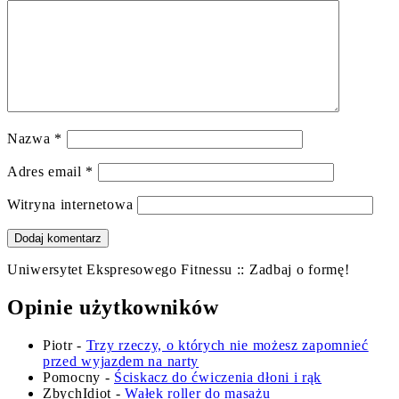
Nazwa
*
Adres email
*
Witryna internetowa
Uniwersytet Ekspresowego Fitnessu :: Zadbaj o formę!
Opinie użytkowników
Piotr
-
Trzy rzeczy, o których nie możesz zapomnieć
przed wyjazdem na narty
Pomocny
-
Ściskacz do ćwiczenia dłoni i rąk
ZbychIdiot
-
Wałek roller do masażu