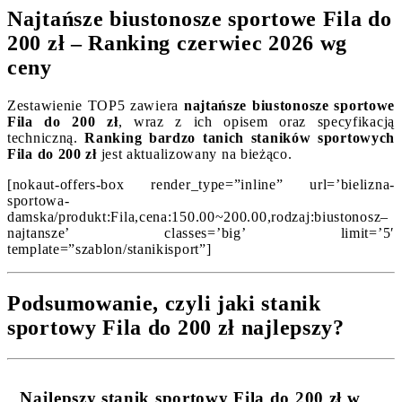
Najtańsze biustonosze sportowe Fila do
200 zł – Ranking czerwiec 2026 wg
ceny
Zestawienie TOP5 zawiera
najtańsze biustonosze sportowe
Fila do 200 zł
, wraz z ich opisem oraz specyfikacją
techniczną.
Ranking bardzo tanich staników sportowych
Fila do 200 zł
jest aktualizowany na bieżąco.
[nokaut-offers-box render_type=”inline” url=’bielizna-
sportowa-
damska/produkt:Fila,cena:150.00~200.00,rodzaj:biustonosz–
najtansze’ classes=’big’ limit=’5′
template=”szablon/stanikisport”]
Podsumowanie, czyli jaki stanik
sportowy Fila do 200 zł najlepszy?
Najlepszy stanik sportowy Fila do 200 zł w