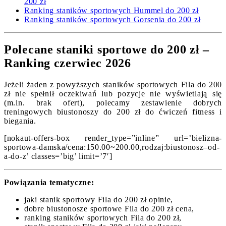
200 zł
Ranking staników sportowych Hummel do 200 zł
Ranking staników sportowych Gorsenia do 200 zł
Polecane staniki sportowe do 200 zł –
Ranking czerwiec 2026
Jeżeli żaden z powyższych staników sportowych Fila do 200
zł nie spełnił oczekiwań lub pozycje nie wyświetlają się
(m.in. brak ofert), polecamy zestawienie dobrych
treningowych biustonoszy do 200 zł do ćwiczeń fitness i
biegania.
[nokaut-offers-box render_type=”inline” url=’bielizna-
sportowa-damska/cena:150.00~200.00,rodzaj:biustonosz–od-
a-do-z’ classes=’big’ limit=’7′]
Powiązania tematyczne:
jaki stanik sportowy Fila do 200 zł opinie,
dobre biustonosze sportowe Fila do 200 zł cena,
ranking staników sportowych Fila do 200 zł,