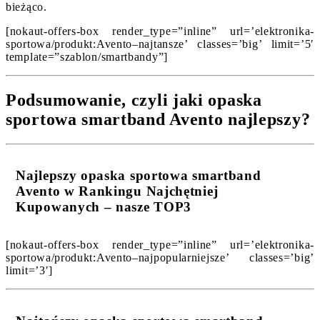
bieżąco.
[nokaut-offers-box render_type=”inline” url=’elektronika-
sportowa/produkt:Avento–najtansze’ classes=’big’ limit=’5′
template=”szablon/smartbandy”]
Podsumowanie, czyli jaki opaska
sportowa smartband Avento najlepszy?
Najlepszy opaska sportowa smartband
Avento w Rankingu Najchętniej
Kupowanych – nasze TOP3
[nokaut-offers-box render_type=”inline” url=’elektronika-
sportowa/produkt:Avento–najpopularniejsze’ classes=’big’
limit=’3′]