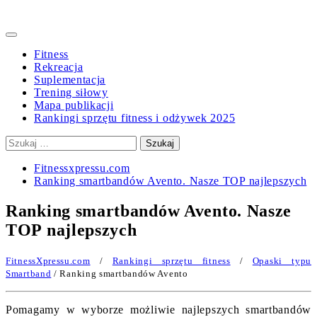
Primary
Menu
Fitness
Rekreacja
Suplementacja
Trening siłowy
Mapa publikacji
Rankingi sprzętu fitness i odżywek 2025
Szukaj:
Fitnessxpressu.com
Ranking smartbandów Avento. Nasze TOP najlepszych
Ranking smartbandów Avento. Nasze
TOP najlepszych
FitnessXpressu.com
/
Rankingi sprzętu fitness
/
Opaski typu
Smartband
/ Ranking smartbandów Avento
Pomagamy w wyborze możliwie najlepszych smartbandów