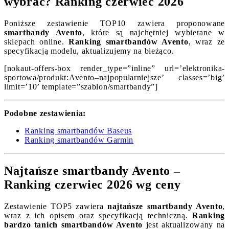
wybrać? Ranking czerwiec 2026
Poniższe zestawienie TOP10 zawiera proponowane
smartbandy Avento
, które są najchętniej wybierane w
sklepach online.
Ranking smartbandów Avento
, wraz ze
specyfikacją modelu, aktualizujemy na bieżąco.
[nokaut-offers-box render_type=”inline” url=’elektronika-
sportowa/produkt:Avento–najpopularniejsze’ classes=’big’
limit=’10’ template=”szablon/smartbandy”]
Podobne zestawienia:
Ranking smartbandów Baseus
Ranking smartbandów Garmin
Najtańsze smartbandy Avento –
Ranking czerwiec 2026 wg ceny
Zestawienie TOP5 zawiera
najtańsze smartbandy Avento
,
wraz z ich opisem oraz specyfikacją techniczną.
Ranking
bardzo tanich smartbandów Avento
jest aktualizowany na