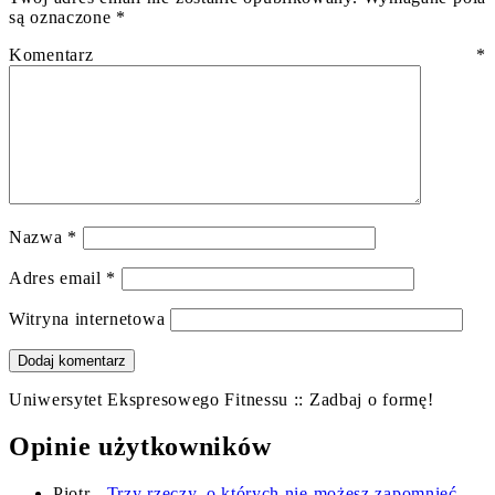
są oznaczone
*
Komentarz
*
Nazwa
*
Adres email
*
Witryna internetowa
Uniwersytet Ekspresowego Fitnessu :: Zadbaj o formę!
Opinie użytkowników
Piotr
-
Trzy rzeczy, o których nie możesz zapomnieć