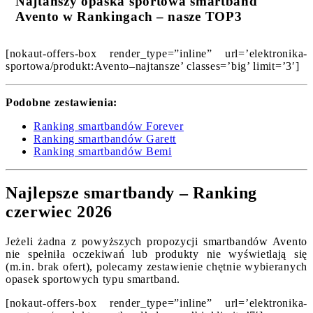
Najtańszy opaska sportowa smartband
Avento w Rankingach – nasze TOP3
[nokaut-offers-box render_type=”inline” url=’elektronika-
sportowa/produkt:Avento–najtansze’ classes=’big’ limit=’3′]
Podobne zestawienia:
Ranking smartbandów Forever
Ranking smartbandów Garett
Ranking smartbandów Bemi
Najlepsze smartbandy – Ranking
czerwiec 2026
Jeżeli żadna z powyższych propozycji smartbandów Avento
nie spełniła oczekiwań lub produkty nie wyświetlają się
(m.in. brak ofert), polecamy zestawienie chętnie wybieranych
opasek sportowych typu smartband.
[nokaut-offers-box render_type=”inline” url=’elektronika-