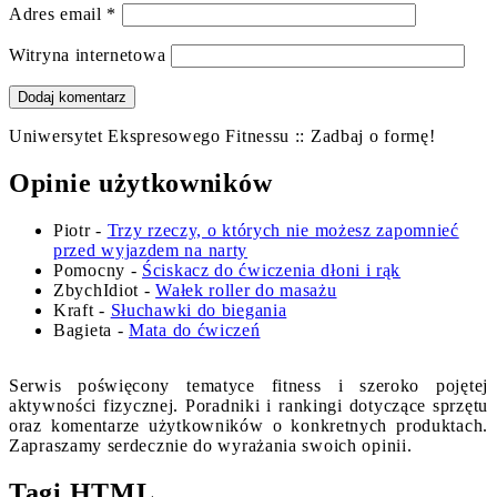
Adres email
*
Witryna internetowa
Uniwersytet Ekspresowego Fitnessu :: Zadbaj o formę!
Opinie użytkowników
Piotr
-
Trzy rzeczy, o których nie możesz zapomnieć
przed wyjazdem na narty
Pomocny
-
Ściskacz do ćwiczenia dłoni i rąk
ZbychIdiot
-
Wałek roller do masażu
Kraft
-
Słuchawki do biegania
Bagieta
-
Mata do ćwiczeń
Serwis poświęcony tematyce fitness i szeroko pojętej
aktywności fizycznej. Poradniki i rankingi dotyczące sprzętu
oraz komentarze użytkowników o konkretnych produktach.
Zapraszamy serdecznie do wyrażania swoich opinii.
Tagi HTML