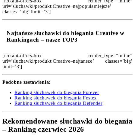
[nokaut-offers-box render_type=”inline”
url=’sluchawki/produkt:Creative–najpopularniejsze’
classes=’big’ limit=’3′]
Najtańsze słuchawki do biegania Creative w
Rankingach – nasze TOP3
[nokaut-offers-box render_type=”inline”
url=’sluchawki/produkt:Creative–najtansze’ classes=’big’
limit=’3′]
Podobne zestawienia:
Ranking słuchawek do biegania Forever
Ranking słuchawek do biegania Fostex
Ranking słuchawek do biegania Defender
Rekomendowane słuchawki do biegania
– Ranking czerwiec 2026