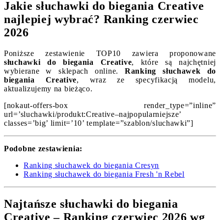
Jakie słuchawki do biegania Creative
najlepiej wybrać? Ranking czerwiec
2026
Poniższe zestawienie TOP10 zawiera proponowane
słuchawki do biegania Creative
, które są najchętniej
wybierane w sklepach online.
Ranking słuchawek do
biegania Creative
, wraz ze specyfikacją modelu,
aktualizujemy na bieżąco.
[nokaut-offers-box render_type=”inline”
url=’sluchawki/produkt:Creative–najpopularniejsze’
classes=’big’ limit=’10’ template=”szablon/sluchawki”]
Podobne zestawienia:
Ranking słuchawek do biegania Cresyn
Ranking słuchawek do biegania Fresh 'n Rebel
Najtańsze słuchawki do biegania
Creative – Ranking czerwiec 2026 wg