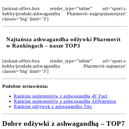
[nokaut-offers-box render_type=”inline” url=’sport-i-
hobby/produkt:ashwagandha Pharmovit–najpopularniejsze’
classes=’big’ limit=’3′]
Najtańsza ashwagandha odżywki Pharmovit
w Rankingach – nasze TOP3
[nokaut-offers-box render_type=”inline” url=’sport-i-
hobby/produkt:ashwagandha Pharmovit–najtansze’
classes=’big’ limit=’3′]
Podobne zestawienia:
Ranking suplementów z ashwagandhą 4F Fuel
Ranking suplementów z ashwagandhą AllNutrition
Ranking odżywek z ashwagandhą Trec
Dobre odżywki z ashwagandhą – TOP7