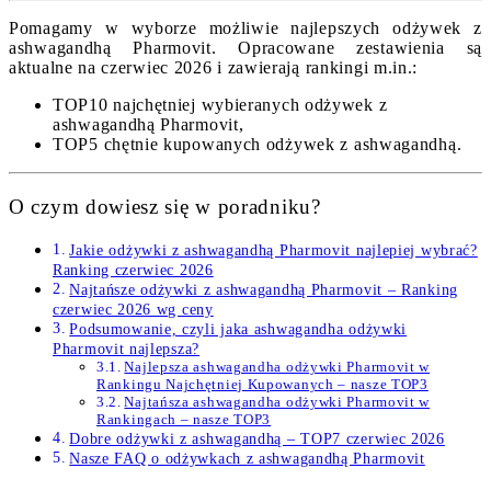
Pomagamy w wyborze możliwie najlepszych odżywek z
ashwagandhą Pharmovit. Opracowane zestawienia są
aktualne na czerwiec 2026 i zawierają rankingi m.in.:
TOP10 najchętniej wybieranych odżywek z
ashwagandhą Pharmovit,
TOP5 chętnie kupowanych odżywek z ashwagandhą.
O czym dowiesz się w poradniku?
Jakie odżywki z ashwagandhą Pharmovit najlepiej wybrać?
Ranking czerwiec 2026
Najtańsze odżywki z ashwagandhą Pharmovit – Ranking
czerwiec 2026 wg ceny
Podsumowanie, czyli jaka ashwagandha odżywki
Pharmovit najlepsza?
Najlepsza ashwagandha odżywki Pharmovit w
Rankingu Najchętniej Kupowanych – nasze TOP3
Najtańsza ashwagandha odżywki Pharmovit w
Rankingach – nasze TOP3
Dobre odżywki z ashwagandhą – TOP7 czerwiec 2026
Nasze FAQ o odżywkach z ashwagandhą Pharmovit