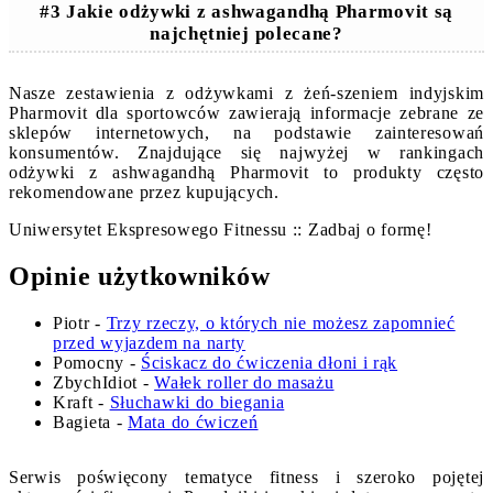
#3 Jakie odżywki z ashwagandhą Pharmovit są
najchętniej polecane?
Nasze zestawienia z odżywkami z żeń-szeniem indyjskim
Pharmovit dla sportowców zawierają informacje zebrane ze
sklepów internetowych, na podstawie zainteresowań
konsumentów. Znajdujące się najwyżej w rankingach
odżywki z ashwagandhą Pharmovit to produkty często
rekomendowane przez kupujących.
Uniwersytet Ekspresowego Fitnessu :: Zadbaj o formę!
Opinie użytkowników
Piotr
-
Trzy rzeczy, o których nie możesz zapomnieć
przed wyjazdem na narty
Pomocny
-
Ściskacz do ćwiczenia dłoni i rąk
ZbychIdiot
-
Wałek roller do masażu
Kraft
-
Słuchawki do biegania
Bagieta
-
Mata do ćwiczeń
Serwis poświęcony tematyce fitness i szeroko pojętej