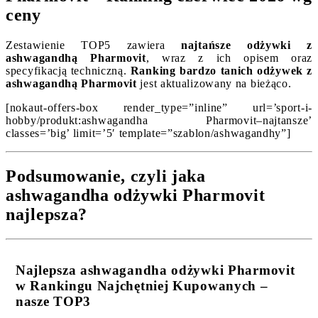
ceny
Zestawienie TOP5 zawiera
najtańsze odżywki z
ashwagandhą Pharmovit
, wraz z ich opisem oraz
specyfikacją techniczną.
Ranking bardzo tanich odżywek z
ashwagandhą Pharmovit
jest aktualizowany na bieżąco.
[nokaut-offers-box render_type=”inline” url=’sport-i-
hobby/produkt:ashwagandha Pharmovit–najtansze’
classes=’big’ limit=’5′ template=”szablon/ashwagandhy”]
Podsumowanie, czyli jaka
ashwagandha odżywki Pharmovit
najlepsza?
Najlepsza ashwagandha odżywki Pharmovit
w Rankingu Najchętniej Kupowanych –
nasze TOP3