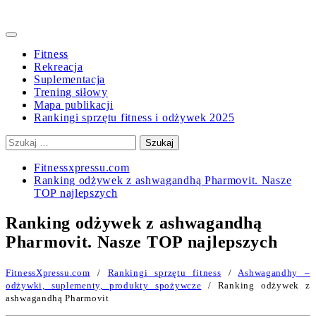
Primary
Menu
Fitness
Rekreacja
Suplementacja
Trening siłowy
Mapa publikacji
Rankingi sprzętu fitness i odżywek 2025
Szukaj:
Fitnessxpressu.com
Ranking odżywek z ashwagandhą Pharmovit. Nasze
TOP najlepszych
Ranking odżywek z ashwagandhą
Pharmovit. Nasze TOP najlepszych
FitnessXpressu.com
/
Rankingi sprzętu fitness
/
Ashwagandhy –
odżywki, suplementy, produkty spożywcze
/ Ranking odżywek z
ashwagandhą Pharmovit