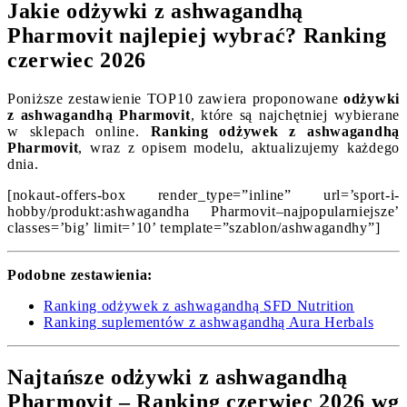
Jakie odżywki z ashwagandhą
Pharmovit najlepiej wybrać? Ranking
czerwiec 2026
Poniższe zestawienie TOP10 zawiera proponowane
odżywki
z ashwagandhą Pharmovit
, które są najchętniej wybierane
w sklepach online.
Ranking odżywek z ashwagandhą
Pharmovit
, wraz z opisem modelu, aktualizujemy każdego
dnia.
[nokaut-offers-box render_type=”inline” url=’sport-i-
hobby/produkt:ashwagandha Pharmovit–najpopularniejsze’
classes=’big’ limit=’10’ template=”szablon/ashwagandhy”]
Podobne zestawienia:
Ranking odżywek z ashwagandhą SFD Nutrition
Ranking suplementów z ashwagandhą Aura Herbals
Najtańsze odżywki z ashwagandhą
Pharmovit – Ranking czerwiec 2026 wg