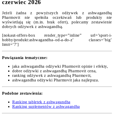
czerwiec 2026
Jeżeli żadna z powyższych odżywek z ashwagandhą
Pharmovit nie spełniła oczekiwań lub produkty nie
wyświetlają się (m.in. brak ofert), polecamy zestawienie
dobrych odżywek z ashwagandhą.
[nokaut-offers-box render_type=”inline” url=’sport-i-
hobby/produkt:ashwagandha–od-a-do-z’ classes=’big’
limit=’7′]
Powiązania tematyczne:
jaka ashwagandha odżywki Pharmovit opinie i efekty,
dobre odżywki z ashwagandhą Pharmovit cena,
ranking odżywek z ashwagandhą Pharmovit,
ashwagandha odżywki Pharmovit jaka najlepsza.
Podobne zestawienia:
Ranking tabletek z ashwagandhą
Ranking suplementów z ashwagandhą