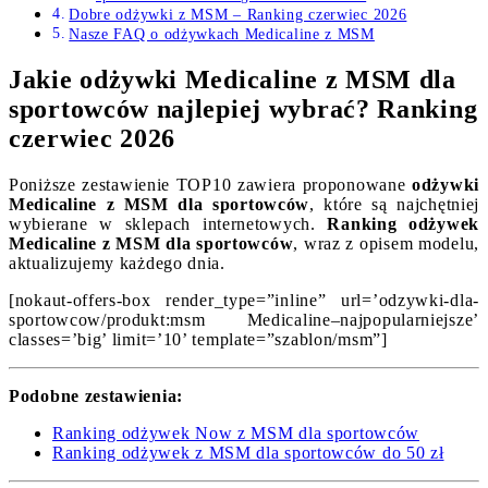
Dobre odżywki z MSM – Ranking czerwiec 2026
Nasze FAQ o odżywkach Medicaline z MSM
Jakie odżywki Medicaline z MSM dla
sportowców najlepiej wybrać? Ranking
czerwiec 2026
Poniższe zestawienie TOP10 zawiera proponowane
odżywki
Medicaline z MSM dla sportowców
, które są najchętniej
wybierane w sklepach internetowych.
Ranking odżywek
Medicaline z MSM dla sportowców
, wraz z opisem modelu,
aktualizujemy każdego dnia.
[nokaut-offers-box render_type=”inline” url=’odzywki-dla-
sportowcow/produkt:msm Medicaline–najpopularniejsze’
classes=’big’ limit=’10’ template=”szablon/msm”]
Podobne zestawienia:
Ranking odżywek Now z MSM dla sportowców
Ranking odżywek z MSM dla sportowców do 50 zł