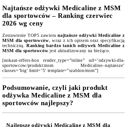
Najtańsze odżywki Medicaline z MSM
dla sportowców – Ranking czerwiec
2026 wg ceny
Zestawienie TOP5 zawiera
najtańsze odżywki Medicaline z
MSM dla sportowców
, wraz z ich opisem oraz specyfikacją
techniczną.
Ranking bardzo tanich odżywek Medicaline z
MSM dla sportowców
jest aktualizowany na bieżąco.
[nokaut-offers-box render_type=”inline” url=’odzywki-dla-
sportowcow/produkt:msm Medicaline–najtansze’
classes=’big’ limit=’5′ template=”szablon/msm”]
Podsumowanie, czyli jaki produkt
odżywka Medicaline z MSM dla
sportowców najlepszy?
Najlepsze odżywki Medicaline z MSM dla