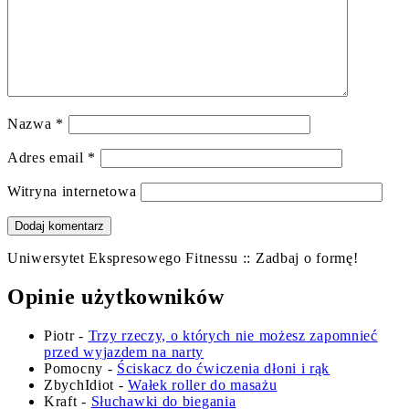
Nazwa
*
Adres email
*
Witryna internetowa
Uniwersytet Ekspresowego Fitnessu :: Zadbaj o formę!
Opinie użytkowników
Piotr
-
Trzy rzeczy, o których nie możesz zapomnieć
przed wyjazdem na narty
Pomocny
-
Ściskacz do ćwiczenia dłoni i rąk
ZbychIdiot
-
Wałek roller do masażu
Kraft
-
Słuchawki do biegania