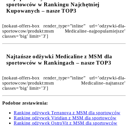
sportowców w Rankingu Najchętniej
Kupowanych – nasze TOP3
[nokaut-offers-box render_type=”inline” url=’odzywki-dla-
sportowcow/produkt:msm Medicaline–najpopularniejsze’
classes=’big’ limit=’3′]
Najtańsze odżywki Medicaline z MSM dla
sportowców w Rankingach – nasze TOP3
[nokaut-offers-box render_type=”inline” url=’odzywki-dla-
sportowcow/produkt:msm Medicaline–najtansze’
classes=’big’ limit=’3′]
Podobne zestawienia:
Ranking odżywek Terranova z MSM dla sportowców
Ranking odżywek Viridian z MSM dla sportowców
Ranking odżywek OstroVit z MSM dla sportowców