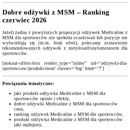
Dobre odżywki z MSM – Ranking
czerwiec 2026
Jeżeli żadna z powyższych propozycji odżywek Medicaline z
MSM dla sportowców nie spełniła oczekiwań lub pozycje nie
wyświetlają się (m.in. brak ofert), polecamy zestawienie
rekomendowanych odżywek z metylosulfonylometanem dla
sportowców.
[nokaut-offers-box render_type=”inline” url=’odzywki-dla-
sportowcow/produkt:msm’ classes=’big’ limit=’7′]
Powiązania tematyczne:
jaki produkt odżywka Medicaline z MSM dla
sportowców opinie i efekty,
dobre odżywki Medicaline z MSM dla sportowców
cena,
ranking odżywek Medicaline z MSM dla sportowców,
produkt odżywka Medicaline z MSM dla sportowców
jaki najlepszy.