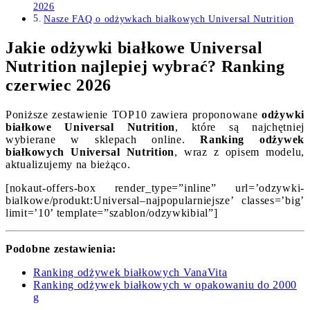
2026
Nasze FAQ o odżywkach białkowych Universal Nutrition
Jakie odżywki białkowe Universal
Nutrition najlepiej wybrać? Ranking
czerwiec 2026
Poniższe zestawienie TOP10 zawiera proponowane
odżywki
białkowe Universal Nutrition
, które są najchętniej
wybierane w sklepach online.
Ranking odżywek
białkowych Universal Nutrition
, wraz z opisem modelu,
aktualizujemy na bieżąco.
[nokaut-offers-box render_type=”inline” url=’odzywki-
bialkowe/produkt:Universal–najpopularniejsze’ classes=’big’
limit=’10’ template=”szablon/odzywkibial”]
Podobne zestawienia:
Ranking odżywek białkowych VanaVita
Ranking odżywek białkowych w opakowaniu do 2000
g