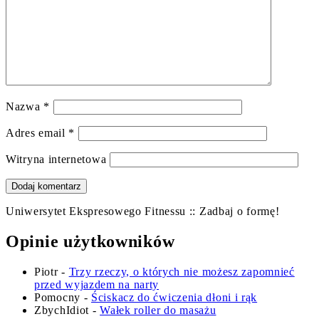
Nazwa
*
Adres email
*
Witryna internetowa
Uniwersytet Ekspresowego Fitnessu :: Zadbaj o formę!
Opinie użytkowników
Piotr
-
Trzy rzeczy, o których nie możesz zapomnieć
przed wyjazdem na narty
Pomocny
-
Ściskacz do ćwiczenia dłoni i rąk
ZbychIdiot
-
Wałek roller do masażu