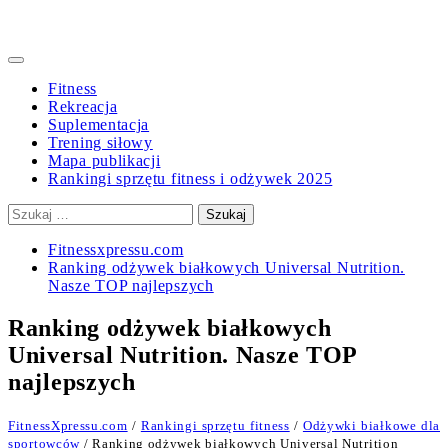
Primary
Menu
Fitness
Rekreacja
Suplementacja
Trening siłowy
Mapa publikacji
Rankingi sprzętu fitness i odżywek 2025
Szukaj:
Fitnessxpressu.com
Ranking odżywek białkowych Universal Nutrition.
Nasze TOP najlepszych
Ranking odżywek białkowych
Universal Nutrition. Nasze TOP
najlepszych
FitnessXpressu.com
/
Rankingi sprzętu fitness
/
Odżywki białkowe dla
sportowców
/ Ranking odżywek białkowych Universal Nutrition