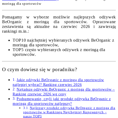
moringą dla sportowców
Pomagamy w wyborze możliwie najlepszych odżywek
BeOrganic z moringą dla sportowców. Opracowane
zestawienia są aktualne na czerwiec 2026 i zawierają
rankingi m.in.:
TOP10 najchętniej wybieranych odżywek BeOrganic z
moringą dla sportowców,
TOP5 często wybieranych odżywek z moringą dla
sportowców.
O czym dowiesz się w poradniku?
Jakie odżywki BeOrganic z moringą dla sportowców
najlepiej wybrać? Ranking czerwiec 2026
Najtańsze odżywki BeOrganic z moringą dla sportowców –
Ranking czerwiec 2026 wg ceny
Podsumowanie, czyli jaki produkt odżywka BeOrganic z
moringą dla sportowców najlepszy?
Najlepszy produkt odżywka BeOrganic z moringą dla
sportowców w Rankingu Najchętniej Kupowanych –
nasze TOP3