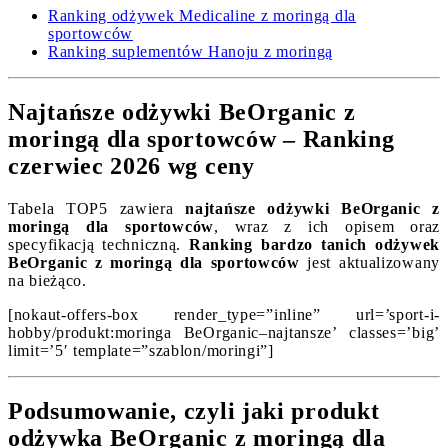
Ranking odżywek Medicaline z moringą dla
sportowców
Ranking suplementów Hanoju z moringą
Najtańsze odżywki BeOrganic z
moringą dla sportowców – Ranking
czerwiec 2026 wg ceny
Tabela TOP5 zawiera
najtańsze odżywki BeOrganic z
moringą dla sportowców
, wraz z ich opisem oraz
specyfikacją techniczną.
Ranking bardzo tanich odżywek
BeOrganic z moringą dla sportowców
jest aktualizowany
na bieżąco.
[nokaut-offers-box render_type=”inline” url=’sport-i-
hobby/produkt:moringa BeOrganic–najtansze’ classes=’big’
limit=’5′ template=”szablon/moringi”]
Podsumowanie, czyli jaki produkt
odżywka BeOrganic z moringą dla