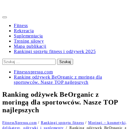
Primary
Menu
Fitness
Rekreacja
Suplementacja
Trening siłowy
Mapa publikacji
Rankingi sprzętu fitness i odżywek 2025
Szukaj:
Fitnessxpressu.com
Ranking odżywek BeOrganic z moringą dla
sportowców. Nasze TOP najlepszych
Ranking odżywek BeOrganic z
moringą dla sportowców. Nasze TOP
najlepszych
FitnessXpressu.com
/
Rankingi sprzętu fitness
/
Moringi – kosmetyki,
delikatesy, odżywki i suplementy
/ Ranking odżywek BeOrganic z