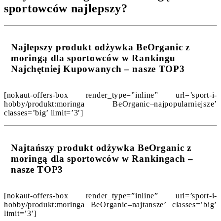
sportowców najlepszy?
Najlepszy produkt odżywka BeOrganic z
moringą dla sportowców w Rankingu
Najchętniej Kupowanych – nasze TOP3
[nokaut-offers-box render_type=”inline” url=’sport-i-
hobby/produkt:moringa BeOrganic–najpopularniejsze’
classes=’big’ limit=’3′]
Najtańszy produkt odżywka BeOrganic z
moringą dla sportowców w Rankingach –
nasze TOP3
[nokaut-offers-box render_type=”inline” url=’sport-i-
hobby/produkt:moringa BeOrganic–najtansze’ classes=’big’
limit=’3′]