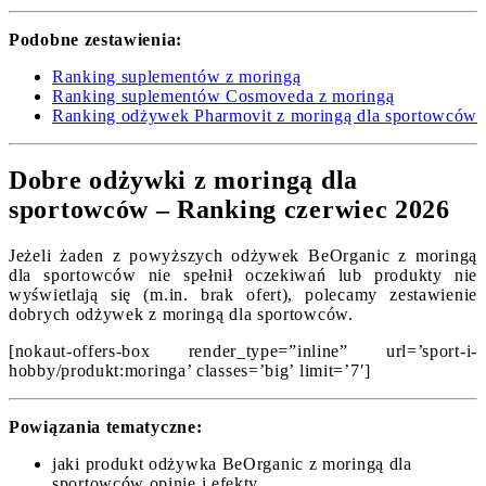
Podobne zestawienia:
Ranking suplementów z moringą
Ranking suplementów Cosmoveda z moringą
Ranking odżywek Pharmovit z moringą dla sportowców
Dobre odżywki z moringą dla
sportowców – Ranking czerwiec 2026
Jeżeli żaden z powyższych odżywek BeOrganic z moringą
dla sportowców nie spełnił oczekiwań lub produkty nie
wyświetlają się (m.in. brak ofert), polecamy zestawienie
dobrych odżywek z moringą dla sportowców.
[nokaut-offers-box render_type=”inline” url=’sport-i-
hobby/produkt:moringa’ classes=’big’ limit=’7′]
Powiązania tematyczne:
jaki produkt odżywka BeOrganic z moringą dla
sportowców opinie i efekty,