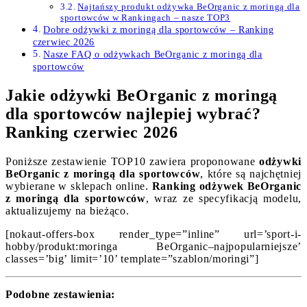
Najtańszy produkt odżywka BeOrganic z moringą dla
sportowców w Rankingach – nasze TOP3
Dobre odżywki z moringą dla sportowców – Ranking
czerwiec 2026
Nasze FAQ o odżywkach BeOrganic z moringą dla
sportowców
Jakie odżywki BeOrganic z moringą
dla sportowców najlepiej wybrać?
Ranking czerwiec 2026
Poniższe zestawienie TOP10 zawiera proponowane
odżywki
BeOrganic z moringą dla sportowców
, które są najchętniej
wybierane w sklepach online.
Ranking odżywek BeOrganic
z moringą dla sportowców
, wraz ze specyfikacją modelu,
aktualizujemy na bieżąco.
[nokaut-offers-box render_type=”inline” url=’sport-i-
hobby/produkt:moringa BeOrganic–najpopularniejsze’
classes=’big’ limit=’10’ template=”szablon/moringi”]
Podobne zestawienia: