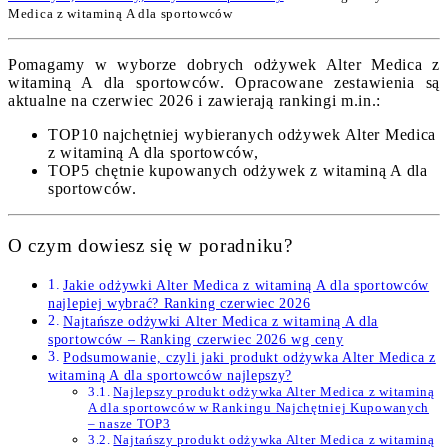
Medica z witaminą A dla sportowców
Pomagamy w wyborze dobrych odżywek Alter Medica z
witaminą A dla sportowców. Opracowane zestawienia są
aktualne na czerwiec 2026 i zawierają rankingi m.in.:
TOP10 najchętniej wybieranych odżywek Alter Medica
z witaminą A dla sportowców,
TOP5 chętnie kupowanych odżywek z witaminą A dla
sportowców.
O czym dowiesz się w poradniku?
Jakie odżywki Alter Medica z witaminą A dla sportowców
najlepiej wybrać? Ranking czerwiec 2026
Najtańsze odżywki Alter Medica z witaminą A dla
sportowców – Ranking czerwiec 2026 wg ceny
Podsumowanie, czyli jaki produkt odżywka Alter Medica z
witaminą A dla sportowców najlepszy?
Najlepszy produkt odżywka Alter Medica z witaminą
A dla sportowców w Rankingu Najchętniej Kupowanych
– nasze TOP3
Najtańszy produkt odżywka Alter Medica z witaminą