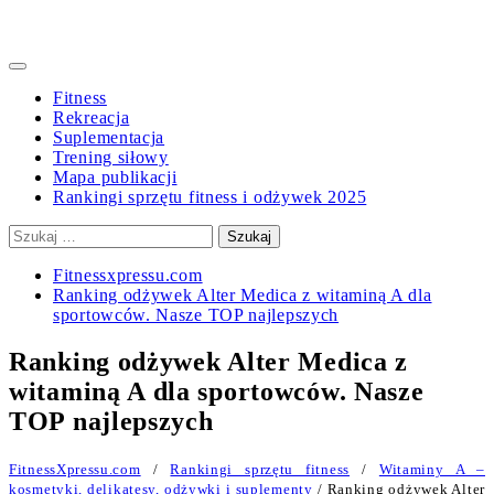
Primary
Menu
Fitness
Rekreacja
Suplementacja
Trening siłowy
Mapa publikacji
Rankingi sprzętu fitness i odżywek 2025
Szukaj:
Fitnessxpressu.com
Ranking odżywek Alter Medica z witaminą A dla
sportowców. Nasze TOP najlepszych
Ranking odżywek Alter Medica z
witaminą A dla sportowców. Nasze
TOP najlepszych
FitnessXpressu.com
/
Rankingi sprzętu fitness
/
Witaminy A –
kosmetyki, delikatesy, odżywki i suplementy
/ Ranking odżywek Alter