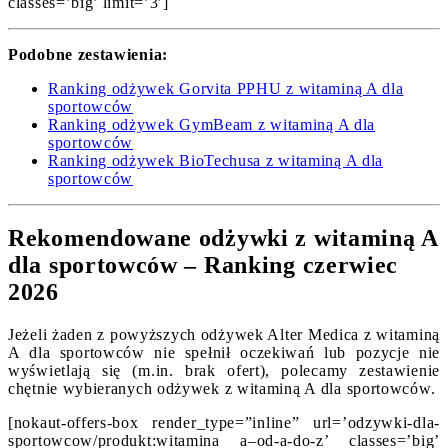
classes=’big’ limit=’3′]
Podobne zestawienia:
Ranking odżywek Gorvita PPHU z witaminą A dla
sportowców
Ranking odżywek GymBeam z witaminą A dla
sportowców
Ranking odżywek BioTechusa z witaminą A dla
sportowców
Rekomendowane odżywki z witaminą A
dla sportowców – Ranking czerwiec
2026
Jeżeli żaden z powyższych odżywek Alter Medica z witaminą
A dla sportowców nie spełnił oczekiwań lub pozycje nie
wyświetlają się (m.in. brak ofert), polecamy zestawienie
chętnie wybieranych odżywek z witaminą A dla sportowców.
[nokaut-offers-box render_type=”inline” url=’odzywki-dla-
sportowcow/produkt:witamina a–od-a-do-z’ classes=’big’