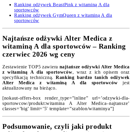
Ranking odżywek BeastPink z witaminą A dla
sportowców
Ranking odżywek GymQueen z witaminą A dla
sportowców
Najtańsze odżywki Alter Medica z
witaminą A dla sportowców – Ranking
czerwiec 2026 wg ceny
Zestawienie TOP5 zawiera
najtańsze odżywki Alter Medica
z witaminą A dla sportowców
, wraz z ich opisem oraz
specyfikacją techniczną.
Ranking bardzo tanich odżywek
Alter Medica z witaminą A dla sportowców
jest
aktualizowany na bieżąco.
[nokaut-offers-box render_type=”inline” url=’odzywki-dla-
sportowcow/produkt:witamina A Alter Medica–najtansze’
classes=’big’ limit=’5′ template=”szablon/witaminya”]
Podsumowanie, czyli jaki produkt