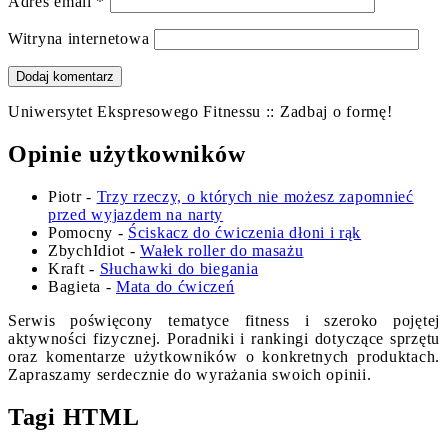
Adres email
*
Witryna internetowa
Uniwersytet Ekspresowego Fitnessu :: Zadbaj o formę!
Opinie użytkowników
Piotr
-
Trzy rzeczy, o których nie możesz zapomnieć
przed wyjazdem na narty
Pomocny
-
Ściskacz do ćwiczenia dłoni i rąk
ZbychIdiot
-
Wałek roller do masażu
Kraft
-
Słuchawki do biegania
Bagieta
-
Mata do ćwiczeń
Serwis poświęcony tematyce fitness i szeroko pojętej
aktywności fizycznej. Poradniki i rankingi dotyczące sprzętu
oraz komentarze użytkowników o konkretnych produktach.
Zapraszamy serdecznie do wyrażania swoich opinii.
Tagi HTML