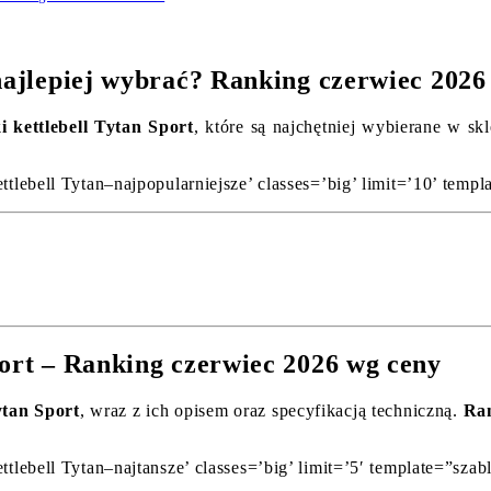
 najlepiej wybrać? Ranking czerwiec 2026
 kettlebell Tytan Sport
, które są najchętniej wybierane w s
ttlebell Tytan–najpopularniejsze’ classes=’big’ limit=’10’ templa
port – Ranking czerwiec 2026 wg ceny
ytan Sport
, wraz z ich opisem oraz specyfikacją techniczną.
Ran
tlebell Tytan–najtansze’ classes=’big’ limit=’5′ template=”szabl