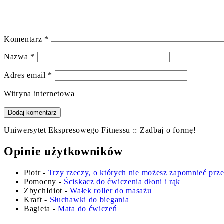
Komentarz
*
Nazwa
*
Adres email
*
Witryna internetowa
Uniwersytet Ekspresowego Fitnessu :: Zadbaj o formę!
Opinie użytkowników
Piotr
-
Trzy rzeczy, o których nie możesz zapomnieć prz
Pomocny
-
Ściskacz do ćwiczenia dłoni i rąk
ZbychIdiot
-
Wałek roller do masażu
Kraft
-
Słuchawki do biegania
Bagieta
-
Mata do ćwiczeń