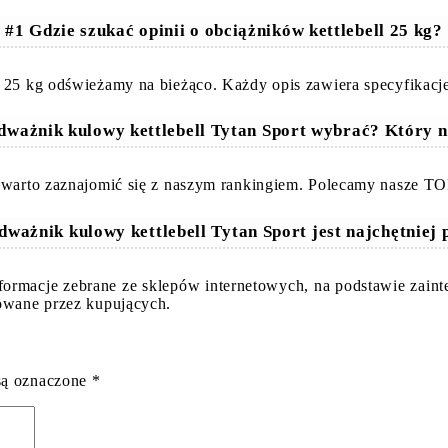
#1 Gdzie szukać opinii o obciążników kettlebell 25 kg?
l 25 kg odświeżamy na bieżąco. Każdy opis zawiera specyfikacj
odważnik kulowy kettlebell Tytan Sport wybrać? Który n
g warto zaznajomić się z naszym rankingiem. Polecamy nasze T
dważnik kulowy kettlebell Tytan Sport jest najchętniej
informacje zebrane ze sklepów internetowych, na podstawie zai
dowane przez kupujących.
są oznaczone
*