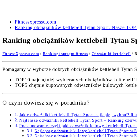
Fitnessxpressu.com
Ranking obciążników kettlebell Tytan Sport. Nasze TOP
Ranking obciążników kettlebell Tytan S
FitnessXpressu.com
/
Rankingi sprzętu fitness
/
Odważniki kettlebell
/ R
Pomagamy w wyborze dobrych obciążników kettlebell Tytan Spo
TOP10 najchętniej wybieranych obciążników kettlebell T
TOP5 chętnie kupowanych odważników kulowych kettlebe
O czym dowiesz się w poradniku?
Jakie odważniki kettlebell Tytan Sport najlepiej wybrać? R
Najtańsze odważniki kettlebell Tytan Sport – Ranking czer
Podsumowanie, czyli jaki odważnik kulowy kettlebell Tytan 
Najlepszy odważnik kulowy kettlebell Tytan Sport w
Najtańszy odważnik kulowy kettlebell Tytan Sport w 