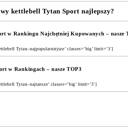
wy kettlebell Tytan Sport najlepszy?
port w Rankingu Najchętniej Kupowanych – nasze
tlebell Tytan–najpopularniejsze’ classes=’big’ limit=’3′]
port w Rankingach – nasze TOP3
tlebell Tytan–najtansze’ classes=’big’ limit=’3′]