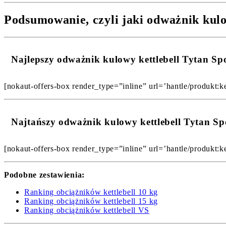
Podsumowanie, czyli jaki odważnik kulo
Najlepszy odważnik kulowy kettlebell Tytan S
[nokaut-offers-box render_type=”inline” url=’hantle/produkt:ket
Najtańszy odważnik kulowy kettlebell Tytan S
[nokaut-offers-box render_type=”inline” url=’hantle/produkt:ket
Podobne zestawienia:
Ranking obciążników kettlebell 10 kg
Ranking obciążników kettlebell 15 kg
Ranking obciążników kettlebell VS