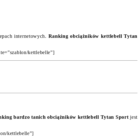
klepach internetowych.
Ranking obciążników kettlebell Tytan
te=”szablon/kettlebelle”]
king bardzo tanich obciążników kettlebell Tytan Sport
jest
on/kettlebelle”]