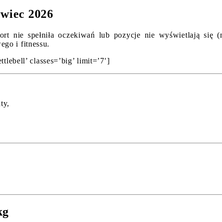
rwiec 2026
rt nie spełniła oczekiwań lub pozycje nie wyświetlają się (
go i fitnessu.
tlebell’ classes=’big’ limit=’7′]
ty,
kg