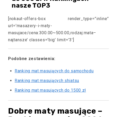
nasze TOP3
[nokaut-offers-box render_type=”inline”
url=’masazery-i-maty-
masujace/cena:300.00~500.00,rodzaj:mata–
najtansze’ classes=’big’ limit=’3′]
Podobne zestawienia:
Ranking mat masujących do samochodu
Ranking mat masujących shiatsu
Ranking mat masujących do 1500 zł
Dobre maty masujące –