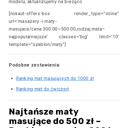
modelu, aktualizujemy na bieżąco.
[nokaut-offers-box render_type=”inline”
url=’masazery-i-maty-
masujace/cena:300.00~500.00,rodzaj:mata–
najpopularniejsze’ classes=’big’ limit=’10’
template=”szablon/maty”]
Podobne zestawienia:
Ranking mat masujących do 1000 zł
Ranking mat do ćwiczeń
Najtańsze maty
masujące do 500 zł –