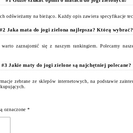
#1 Gdzie szukać opinii o matach do jogi zielonych?
ych odświeżamy na bieżąco. Każdy opis zawiera specyfikacje te
#2 Jaka mata do jogi zielona najlepsza? Którą wybrać
h warto zaznajomić się z naszym rankingiem. Polecamy nasz
#3 Jakie maty do jogi zielone są najchętniej polecane?
ormacje zebrane ze sklepów internetowych, na podstawie zain
 kupujących.
są oznaczone
*