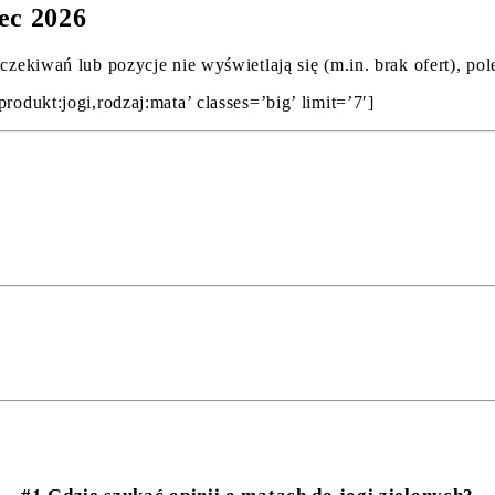
ec 2026
oczekiwań lub pozycje nie wyświetlają się (m.in. brak ofert), p
rodukt:jogi,rodzaj:mata’ classes=’big’ limit=’7′]