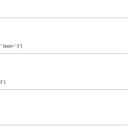
 limit=’3′]
3′]