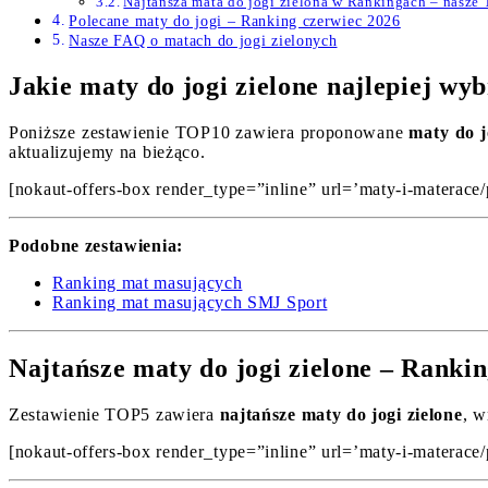
Najtańsza mata do jogi zielona w Rankingach – nasze
Polecane maty do jogi – Ranking czerwiec 2026
Nasze FAQ o matach do jogi zielonych
Jakie maty do jogi zielone najlepiej w
Poniższe zestawienie TOP10 zawiera proponowane
maty do j
aktualizujemy na bieżąco.
[nokaut-offers-box render_type=”inline” url=’maty-i-materace/
Podobne zestawienia:
Ranking mat masujących
Ranking mat masujących SMJ Sport
Najtańsze maty do jogi zielone – Ranki
Zestawienie TOP5 zawiera
najtańsze maty do jogi zielone
, w
[nokaut-offers-box render_type=”inline” url=’maty-i-materace/