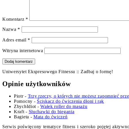
Komentarz
*
Nazwa
*
Adres email
*
Witryna internetowa
Uniwersytet Ekspresowego Fitnessu :: Zadbaj o formę!
Opinie użytkowników
Piotr
-
Trzy rzeczy, o których nie możesz zapomnieć prz
Pomocny
-
Ściskacz do ćwiczenia dłoni i rąk
ZbychIdiot
-
Wałek roller do masażu
Kraft
-
Słuchawki do biegania
Bagieta
-
Mata do ćwiczeń
Serwis poświęcony tematyce fitness i szeroko pojętej aktywn