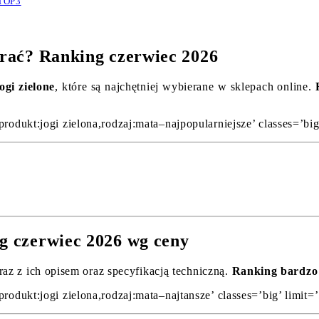
 TOP3
ybrać? Ranking czerwiec 2026
ogi zielone
, które są najchętniej wybierane w sklepach online.
produkt:jogi zielona,rodzaj:mata–najpopularniejsze’ classes=’bi
ng czerwiec 2026 wg ceny
raz z ich opisem oraz specyfikacją techniczną.
Ranking bardzo 
produkt:jogi zielona,rodzaj:mata–najtansze’ classes=’big’ limit=