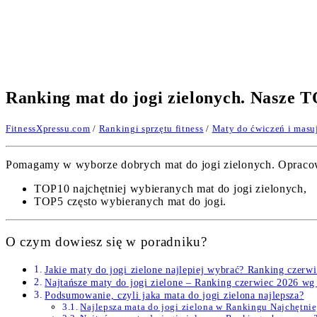
Ranking mat do jogi zielonych. Nasze T
FitnessXpressu.com
/
Rankingi sprzętu fitness
/
Maty do ćwiczeń i masu
Pomagamy w wyborze dobrych mat do jogi zielonych. Opracowan
TOP10 najchętniej wybieranych mat do jogi zielonych,
TOP5 często wybieranych mat do jogi.
O czym dowiesz się w poradniku?
Jakie maty do jogi zielone najlepiej wybrać? Ranking czerw
Najtańsze maty do jogi zielone – Ranking czerwiec 2026 wg
Podsumowanie, czyli jaka mata do jogi zielona najlepsza?
Najlepsza mata do jogi zielona w Rankingu Najchętn