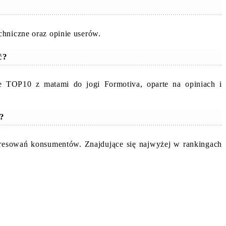
chniczne oraz opinie userów.
ć?
e TOP10 z matami do jogi Formotiva, oparte na opiniach i
e?
teresowań konsumentów. Znajdujące się najwyżej w rankingach