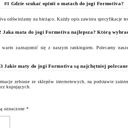
#1 Gdzie szukać opinii o matach do jogi Formotiva?
iva odświeżamy na bieżąco. Każdy opis zawiera specyfikacje te
2 Jaka mata do jogi Formotiva najlepsza? Którą wybra
a warto zaznajomić się z naszym rankingiem. Polecamy nasz
3 Jakie maty do jogi Formotiva są najchętniej polecan
ormacje zebrane ze sklepów internetowych, na podstawie zain
zez kupujących.
są oznaczone
*