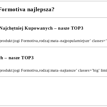
Formotiva najlepsza?
 Najchętniej Kupowanych – nasze TOP3
rodukt:jogi Formotiva,rodzaj:mata–najpopularniejsze’ classes=’b
ch – nasze TOP3
rodukt:jogi Formotiva,rodzaj:mata–najtansze’ classes=’big’ limi