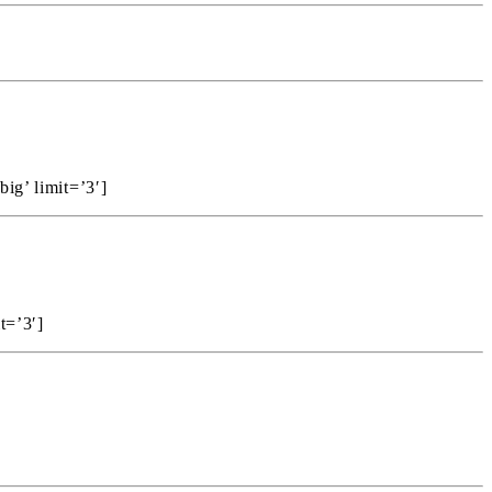
ig’ limit=’3′]
t=’3′]