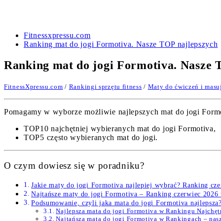
Fitnessxpressu.com
Ranking mat do jogi Formotiva. Nasze TOP najlepszych
Ranking mat do jogi Formotiva. Nasze 
FitnessXpressu.com
/
Rankingi sprzętu fitness
/
Maty do ćwiczeń i masu
Pomagamy w wyborze możliwie najlepszych mat do jogi Formoti
TOP10 najchętniej wybieranych mat do jogi Formotiva,
TOP5 często wybieranych mat do jogi.
O czym dowiesz się w poradniku?
Jakie maty do jogi Formotiva najlepiej wybrać? Ranking cz
Najtańsze maty do jogi Formotiva – Ranking czerwiec 2026
Podsumowanie, czyli jaka mata do jogi Formotiva najlepsza
Najlepsza mata do jogi Formotiva w Rankingu Najchę
Najtańsza mata do jogi Formotiva w Rankingach – na