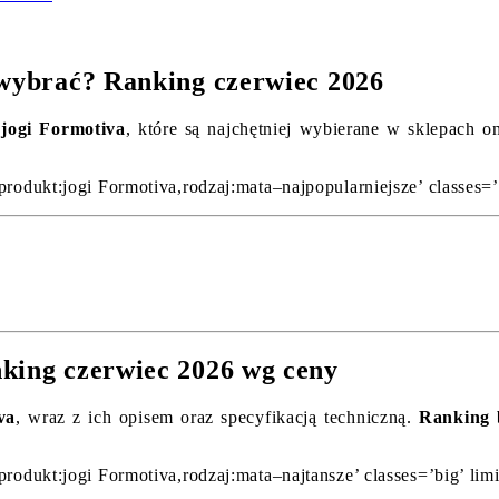
 wybrać? Ranking czerwiec 2026
jogi Formotiva
, które są najchętniej wybierane w sklepach o
produkt:jogi Formotiva,rodzaj:mata–najpopularniejsze’ classes=’
nking czerwiec 2026 wg ceny
va
, wraz z ich opisem oraz specyfikacją techniczną.
Ranking 
produkt:jogi Formotiva,rodzaj:mata–najtansze’ classes=’big’ lim