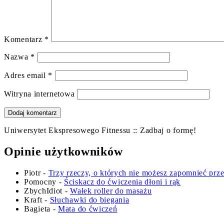
Komentarz
*
Nazwa
*
Adres email
*
Witryna internetowa
Uniwersytet Ekspresowego Fitnessu :: Zadbaj o formę!
Opinie użytkowników
Piotr
-
Trzy rzeczy, o których nie możesz zapomnieć prz
Pomocny
-
Ściskacz do ćwiczenia dłoni i rąk
ZbychIdiot
-
Wałek roller do masażu
Kraft
-
Słuchawki do biegania
Bagieta
-
Mata do ćwiczeń