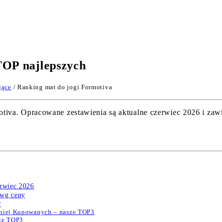
TOP najlepszych
jące
/ Ranking mat do jogi Formotiva
va. Opracowane zestawienia są aktualne czerwiec 2026 i zawie
erwiec 2026
 wg ceny
?
tniej Kupowanych – nasze TOP3
sze TOP3