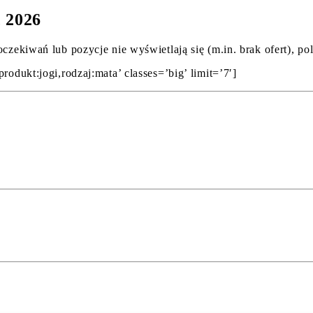
c 2026
oczekiwań lub pozycje nie wyświetlają się (m.in. brak ofert), p
rodukt:jogi,rodzaj:mata’ classes=’big’ limit=’7′]