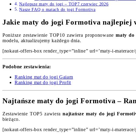
Najlepsze maty do jogi – TOP7 czerwiec 2026
Nasze FAQ o matach do jogi Formotiva
Jakie maty do jogi Formotiva najlepiej
Poniższe zestawienie TOP10 zawiera proponowane
maty do 
modelu, aktualizujemy każdego dnia.
[nokaut-offers-box render_type=”inline” url=’maty-i-materace/
Podobne zestawienia:
Ranking mat do jogi Gaiam
Ranking mat do jogi Profit
Najtańsze maty do jogi Formotiva – Ra
Zestawienie TOP5 zawiera
najtańsze maty do jogi Formoti
bieżąco.
[nokaut-offers-box render_type=”inline” url=’maty-i-materace/