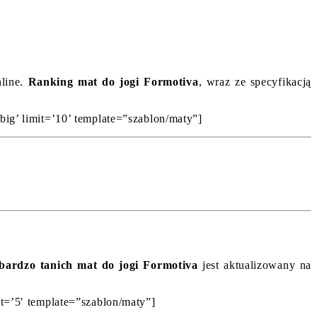
nline.
Ranking mat do jogi Formotiva
, wraz ze specyfikacją
big’ limit=’10’ template=”szablon/maty”]
bardzo tanich mat do jogi Formotiva
jest aktualizowany na
it=’5′ template=”szablon/maty”]