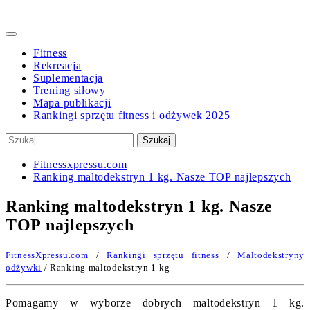
Primary
Menu
Fitness
Rekreacja
Suplementacja
Trening siłowy
Mapa publikacji
Rankingi sprzętu fitness i odżywek 2025
Szukaj:
Fitnessxpressu.com
Ranking maltodekstryn 1 kg. Nasze TOP najlepszych
Ranking maltodekstryn 1 kg. Nasze
TOP najlepszych
FitnessXpressu.com
/
Rankingi sprzętu fitness
/
Maltodekstryny
odżywki
/ Ranking maltodekstryn 1 kg
Pomagamy w wyborze dobrych maltodekstryn 1 kg.