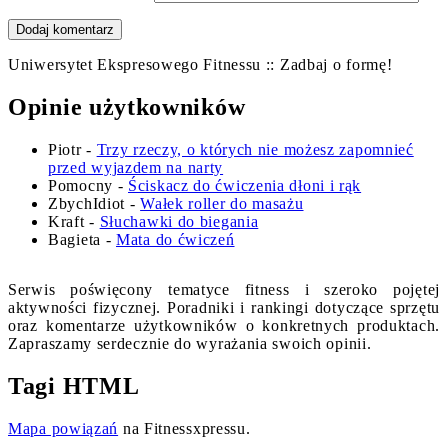
Uniwersytet Ekspresowego Fitnessu :: Zadbaj o formę!
Opinie użytkowników
Piotr
-
Trzy rzeczy, o których nie możesz zapomnieć
przed wyjazdem na narty
Pomocny
-
Ściskacz do ćwiczenia dłoni i rąk
ZbychIdiot
-
Wałek roller do masażu
Kraft
-
Słuchawki do biegania
Bagieta
-
Mata do ćwiczeń
Serwis poświęcony tematyce fitness i szeroko pojętej
aktywności fizycznej. Poradniki i rankingi dotyczące sprzętu
oraz komentarze użytkowników o konkretnych produktach.
Zapraszamy serdecznie do wyrażania swoich opinii.
Tagi HTML
Mapa powiązań
na Fitnessxpressu.