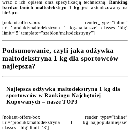
wraz z ich opisem oraz specyfikacją techniczną.
Ranking
bardzo tanich maltodekstryn 1 kg
jest aktualizowany na
bieżąco.
[nokaut-offers-box render_type=”inline”
url=’produkt:maltodekstryna 1 kg–najtansze’ classes=’big’
limit=’5′ template=”szablon/maltodekstryny”]
Podsumowanie, czyli jaka odżywka
maltodekstryna 1 kg dla sportowców
najlepsza?
Najlepsza odżywka maltodekstryna 1 kg dla
sportowców w Rankingu Najchętniej
Kupowanych – nasze TOP3
[nokaut-offers-box render_type=”inline”
url=’produkt:maltodekstryna 1 kg–najpopularniejsze’
classes=’big’ limit=’3′]