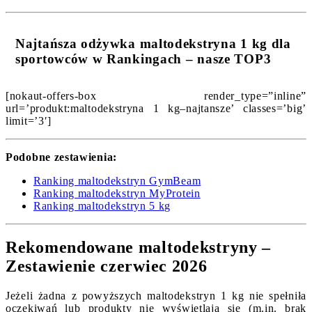
Najtańsza odżywka maltodekstryna 1 kg dla
sportowców w Rankingach – nasze TOP3
[nokaut-offers-box render_type=”inline”
url=’produkt:maltodekstryna 1 kg–najtansze’ classes=’big’
limit=’3′]
Podobne zestawienia:
Ranking maltodekstryn GymBeam
Ranking maltodekstryn MyProtein
Ranking maltodekstryn 5 kg
Rekomendowane maltodekstryny –
Zestawienie czerwiec 2026
Jeżeli żadna z powyższych maltodekstryn 1 kg nie spełniła
oczekiwań lub produkty nie wyświetlają się (m.in. brak