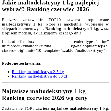
Jakie maltodekstryny 1 kg najlepiej
wybrać? Ranking czerwiec 2026
Poniższe zestawienie TOP10 zawiera proponowane
maltodekstryny 1 kg
, które są najchętniej wybierane w
sklepach internetowych.
Ranking maltodekstryn 1 kg
, wraz
z opisem modelu, aktualizujemy każdego dnia.
[nokaut-offers-box render_type=”inline”
url=’produkt:maltodekstryna 1 kg–najpopularniejsze’
classes=’big’ limit=’10’ template=”szablon/maltodekstryny”]
Podobne zestawienia:
Ranking maltodekstryn 2.5 kg
Ranking maltodekstryn do 50 zł
Najtańsze maltodekstryny 1 kg –
Ranking czerwiec 2026 wg ceny
Zestawienie TOP5 zawiera
najtańsze maltodekstryny 1 kg
,