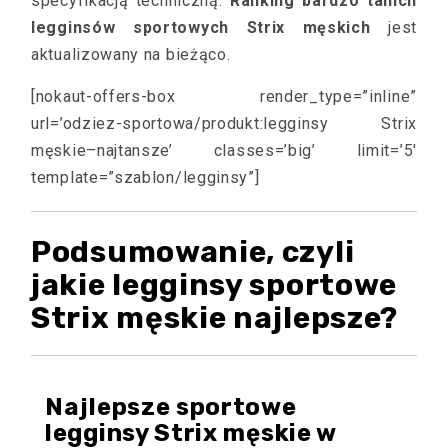
specyfikacją techniczną.
Ranking bardzo tanich
legginsów sportowych Strix męskich
jest
aktualizowany na bieżąco.
[nokaut-offers-box render_type=”inline”
url=’odziez-sportowa/produkt:legginsy Strix
męskie–najtansze’ classes=’big’ limit=’5′
template=”szablon/legginsy”]
Podsumowanie, czyli
jakie legginsy sportowe
Strix męskie najlepsze?
Najlepsze sportowe
legginsy Strix męskie w