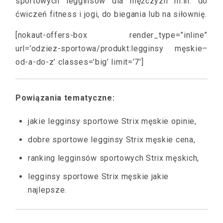
sportowych legginsów dla mężczyzn m.in. do
ćwiczeń fitness i jogi, do biegania lub na siłownię.
[nokaut-offers-box render_type=”inline”
url=’odziez-sportowa/produkt:legginsy męskie–
od-a-do-z’ classes=’big’ limit=’7′]
Powiązania tematyczne:
jakie legginsy sportowe Strix męskie opinie,
dobre sportowe legginsy Strix męskie cena,
ranking legginsów sportowych Strix męskich,
legginsy sportowe Strix męskie jakie
najlepsze.