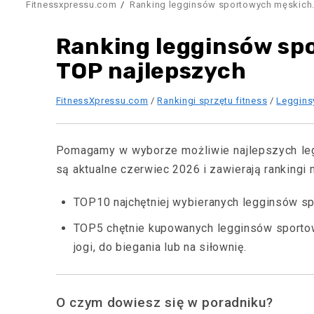
Fitnessxpressu.com
Ranking legginsów sportowych męskich.
Ranking legginsów sp
TOP najlepszych
FitnessXpressu.com
/
Rankingi sprzętu fitness
/
Leggins
Pomagamy w wyborze możliwie najlepszych le
są aktualne czerwiec 2026 i zawierają rankingi m
TOP10 najchętniej wybieranych legginsów s
TOP5 chętnie kupowanych legginsów sportowy
jogi, do biegania lub na siłownię.
O czym dowiesz się w poradniku?