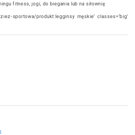
ngu fitness, jogi, do biegania lub na siłownię.
odziez-sportowa/produkt:legginsy męskie’ classes=’big’
x