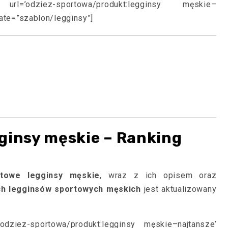
 url=’odziez-sportowa/produkt:legginsy męskie–
late=”szablon/legginsy”]
ginsy męskie – Ranking
rtowe legginsy męskie
, wraz z ich opisem oraz
ch legginsów sportowych męskich
jest aktualizowany
’odziez-sportowa/produkt:legginsy męskie–najtansze’