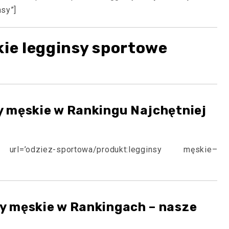
nsy”]
kie legginsy sportowe
y męskie w Rankingu Najchętniej
 url=’odziez-sportowa/produkt:legginsy męskie–
y męskie w Rankingach – nasze