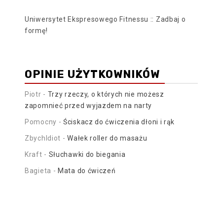
Uniwersytet Ekspresowego Fitnessu :: Zadbaj o
formę!
OPINIE UŻYTKOWNIKÓW
Piotr
-
Trzy rzeczy, o których nie możesz
zapomnieć przed wyjazdem na narty
Pomocny
-
Ściskacz do ćwiczenia dłoni i rąk
ZbychIdiot
-
Wałek roller do masażu
Kraft
-
Słuchawki do biegania
Bagieta
-
Mata do ćwiczeń