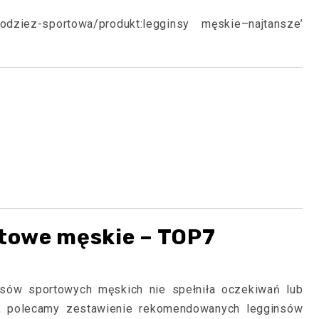
’odziez-sportowa/produkt:legginsy męskie–najtansze’
rtowe męskie – TOP7
nsów sportowych męskich nie spełniła oczekiwań lub
rt), polecamy zestawienie rekomendowanych legginsów