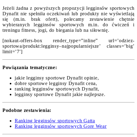
Jeżeli żadna z powyższych propozycji legginsów sportowych
Dynafit nie spełniła oczekiwań lub produkty nie wyświetlają
się (m.in. brak ofert), polecamy zestawienie chętnie
wybieranych legginsów sportowych m.in. do ćwiczeń i
treningu fitness, jogi, do biegania lub na siłownię.
[nokaut-offers-box render_type=”inline” url=’odziez-
sportowa/produkt:legginsy–najpopularniejsze’ classes=’big’
limit=’7′]
Powiązania tematyczne:
jakie legginsy sportowe Dynafit opinie,
dobre sportowe legginsy Dynafit cena,
ranking legginsów sportowych Dynafit,
legginsy sportowe Dynafit jakie najlepsze.
Podobne zestawienia:
Ranking legginsów sportowych Gatta
Ranking legginsów sportowych Gore Wear