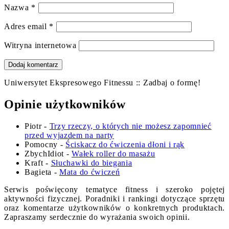
Nazwa
*
Adres email
*
Witryna internetowa
Uniwersytet Ekspresowego Fitnessu :: Zadbaj o formę!
Opinie użytkowników
Piotr
-
Trzy rzeczy, o których nie możesz zapomnieć
przed wyjazdem na narty
Pomocny
-
Ściskacz do ćwiczenia dłoni i rąk
ZbychIdiot
-
Wałek roller do masażu
Kraft
-
Słuchawki do biegania
Bagieta
-
Mata do ćwiczeń
Serwis poświęcony tematyce fitness i szeroko pojętej
aktywności fizycznej. Poradniki i rankingi dotyczące sprzętu
oraz komentarze użytkowników o konkretnych produktach.
Zapraszamy serdecznie do wyrażania swoich opinii.