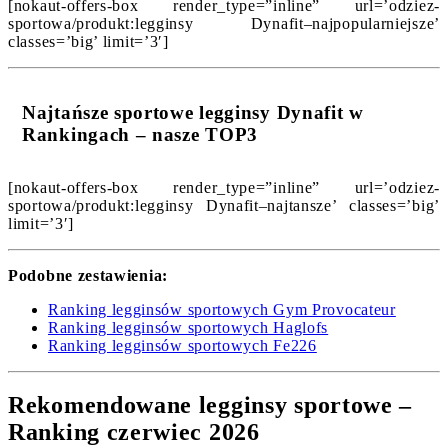
[nokaut-offers-box render_type=”inline” url=’odziez-
sportowa/produkt:legginsy Dynafit–najpopularniejsze’
classes=’big’ limit=’3′]
Najtańsze sportowe legginsy Dynafit w
Rankingach – nasze TOP3
[nokaut-offers-box render_type=”inline” url=’odziez-
sportowa/produkt:legginsy Dynafit–najtansze’ classes=’big’
limit=’3′]
Podobne zestawienia:
Ranking legginsów sportowych Gym Provocateur
Ranking legginsów sportowych Haglofs
Ranking legginsów sportowych Fe226
Rekomendowane legginsy sportowe –
Ranking czerwiec 2026