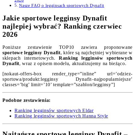
2026
Nasze FAQ o legginsach sportowych Dynafit
Jakie sportowe legginsy Dynafit
najlepiej wybrać? Ranking czerwiec
2026
Poniższe zestawienie TOP10 zawiera proponowane
sportowe legginsy Dynafit
, które są najchętniej wybierane w
sklepach internetowych.
Ranking legginsów sportowych
Dynafit
, wraz z opisem modelu, aktualizujemy na bieżąco.
[nokaut-offers-box render_type=”inline” url=’odziez-
sportowa/produkt:legginsy Dynafit–najpopularniejsze’
classes=’big’ limit=’10’ template=”szablon/legginsy”]
Podobne zestawienia:
Ranking legginsów sportowych Eldar
Ranking legginsów sportowych Hanna Style
Najtańsze sportowe legginsy Dynafit –