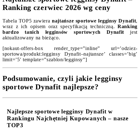
Ranking czerwiec 2026 wg ceny
Tabela TOP5 zawiera
najtańsze sportowe legginsy Dynafit
,
wraz z ich opisem oraz specyfikacją techniczną.
Ranking
bardzo tanich legginsów sportowych Dynafit
jest
aktualizowany na bieżąco.
[nokaut-offers-box render_type=”inline” url=’odziez-
sportowa/produkt:legginsy Dynafit–najtansze’ classes=’big’
limit=’5′ template=”szablon/legginsy”]
Podsumowanie, czyli jakie legginsy
sportowe Dynafit najlepsze?
Najlepsze sportowe legginsy Dynafit w
Rankingu Najchętniej Kupowanych – nasze
TOP3