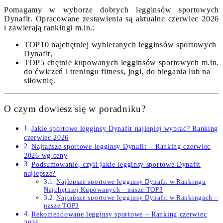
Pomagamy w wyborze dobrych legginsów sportowych
Dynafit. Opracowane zestawienia są aktualne czerwiec 2026
i zawierają rankingi m.in.:
TOP10 najchętniej wybieranych legginsów sportowych
Dynafit,
TOP5 chętnie kupowanych legginsów sportowych m.in.
do ćwiczeń i treningu fitness, jogi, do biegania lub na
siłownię.
O czym dowiesz się w poradniku?
Jakie sportowe legginsy Dynafit najlepiej wybrać? Ranking
czerwiec 2026
Najtańsze sportowe legginsy Dynafit – Ranking czerwiec
2026 wg ceny
Podsumowanie, czyli jakie legginsy sportowe Dynafit
najlepsze?
Najlepsze sportowe legginsy Dynafit w Rankingu
Najchętniej Kupowanych – nasze TOP3
Najtańsze sportowe legginsy Dynafit w Rankingach –
nasze TOP3
Rekomendowane legginsy sportowe – Ranking czerwiec