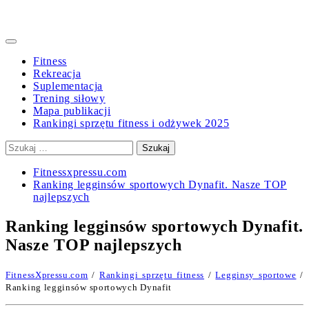
Primary
Menu
Fitness
Rekreacja
Suplementacja
Trening siłowy
Mapa publikacji
Rankingi sprzętu fitness i odżywek 2025
Szukaj:
Fitnessxpressu.com
Ranking legginsów sportowych Dynafit. Nasze TOP
najlepszych
Ranking legginsów sportowych Dynafit.
Nasze TOP najlepszych
FitnessXpressu.com
/
Rankingi sprzętu fitness
/
Legginsy sportowe
/
Ranking legginsów sportowych Dynafit