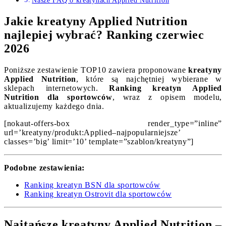
Nasze FAQ o kreatynach Applied Nutrition
Jakie kreatyny Applied Nutrition
najlepiej wybrać? Ranking czerwiec
2026
Poniższe zestawienie TOP10 zawiera proponowane
kreatyny
Applied Nutrition
, które są najchętniej wybierane w
sklepach internetowych.
Ranking kreatyn Applied
Nutrition dla sportowców
, wraz z opisem modelu,
aktualizujemy każdego dnia.
[nokaut-offers-box render_type=”inline”
url=’kreatyny/produkt:Applied–najpopularniejsze’
classes=’big’ limit=’10’ template=”szablon/kreatyny”]
Podobne zestawienia:
Ranking kreatyn BSN dla sportowców
Ranking kreatyn Ostrovit dla sportowców
Najtańsze kreatyny Applied Nutrition –