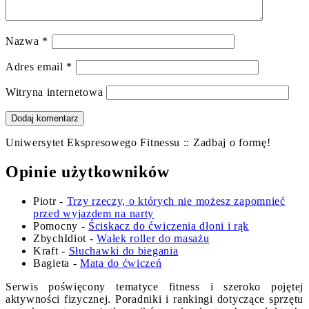
Nazwa
*
Adres email
*
Witryna internetowa
Uniwersytet Ekspresowego Fitnessu :: Zadbaj o formę!
Opinie użytkowników
Piotr
-
Trzy rzeczy, o których nie możesz zapomnieć
przed wyjazdem na narty
Pomocny
-
Ściskacz do ćwiczenia dłoni i rąk
ZbychIdiot
-
Wałek roller do masażu
Kraft
-
Słuchawki do biegania
Bagieta
-
Mata do ćwiczeń
Serwis poświęcony tematyce fitness i szeroko pojętej
aktywności fizycznej. Poradniki i rankingi dotyczące sprzętu