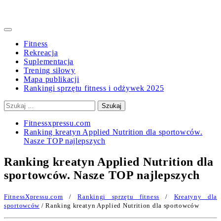
Primary
Menu
Fitness
Rekreacja
Suplementacja
Trening siłowy
Mapa publikacji
Rankingi sprzętu fitness i odżywek 2025
Szukaj:
Fitnessxpressu.com
Ranking kreatyn Applied Nutrition dla sportowców.
Nasze TOP najlepszych
Ranking kreatyn Applied Nutrition dla
sportowców. Nasze TOP najlepszych
FitnessXpressu.com
/
Rankingi sprzętu fitness
/
Kreatyny dla
sportowców
/ Ranking kreatyn Applied Nutrition dla sportowców