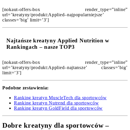
[nokaut-offers-box render_type=”inline”
url=’kreatyny/produkt:Applied–najpopularniejsze’
classes=’big’ limit=’3′]
Najtańsze kreatyny Applied Nutrition w
Rankingach – nasze TOP3
[nokaut-offers-box render_type=”inline”
url=’kreatyny/produkt:Applied–najtansze’ classes=’big’
limit=’3′]
Podobne zestawienia:
Ranking kreatyn MuscleTech dla sportowców
Ranking kreatyn Nutrend dla sportowców
Ranking kreatyn GoldField dla sportowców
Dobre kreatyny dla sportowców –