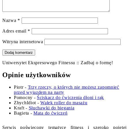
Nazwa
*
Adres email
*
Witryna internetowa
Uniwersytet Ekspresowego Fitnessu :: Zadbaj o formę!
Opinie użytkowników
Piotr
-
Trzy rzeczy, o których nie możesz zapomnieć
przed wyjazdem na narty
Pomocny
-
Ściskacz do ćwiczenia dłoni i rąk
ZbychIdiot
-
Wałek roller do masażu
Kraft
-
Słuchawki do biegania
Bagieta
-
Mata do ćwiczeń
Serwis poświęcony tematyce fitness i szeroko pojętej