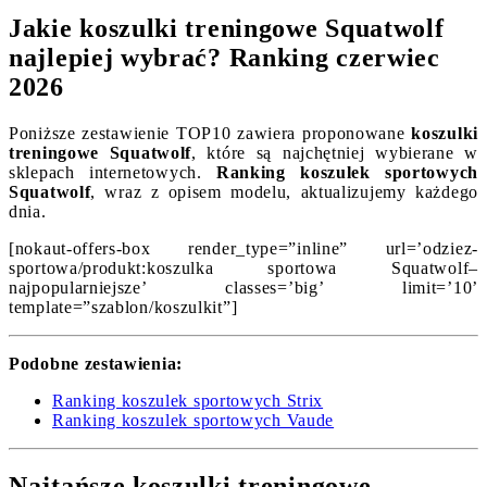
Jakie koszulki treningowe Squatwolf
najlepiej wybrać? Ranking czerwiec
2026
Poniższe zestawienie TOP10 zawiera proponowane
koszulki
treningowe Squatwolf
, które są najchętniej wybierane w
sklepach internetowych.
Ranking koszulek sportowych
Squatwolf
, wraz z opisem modelu, aktualizujemy każdego
dnia.
[nokaut-offers-box render_type=”inline” url=’odziez-
sportowa/produkt:koszulka sportowa Squatwolf–
najpopularniejsze’ classes=’big’ limit=’10’
template=”szablon/koszulkit”]
Podobne zestawienia:
Ranking koszulek sportowych Strix
Ranking koszulek sportowych Vaude
Najtańsze koszulki treningowe