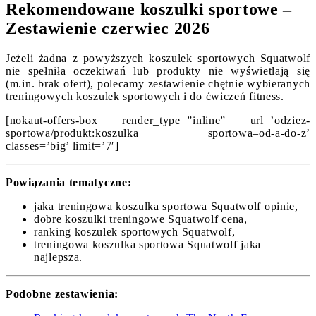
Rekomendowane koszulki sportowe –
Zestawienie czerwiec 2026
Jeżeli żadna z powyższych koszulek sportowych Squatwolf
nie spełniła oczekiwań lub produkty nie wyświetlają się
(m.in. brak ofert), polecamy zestawienie chętnie wybieranych
treningowych koszulek sportowych i do ćwiczeń fitness.
[nokaut-offers-box render_type=”inline” url=’odziez-
sportowa/produkt:koszulka sportowa–od-a-do-z’
classes=’big’ limit=’7′]
Powiązania tematyczne:
jaka treningowa koszulka sportowa Squatwolf opinie,
dobre koszulki treningowe Squatwolf cena,
ranking koszulek sportowych Squatwolf,
treningowa koszulka sportowa Squatwolf jaka
najlepsza.
Podobne zestawienia: