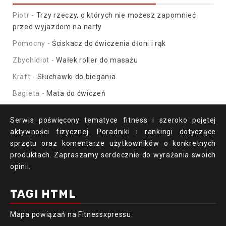
Piotr
-
Trzy rzeczy, o których nie możesz zapomnieć
przed wyjazdem na narty
Pomocny
-
Ściskacz do ćwiczenia dłoni i rąk
ZbychIdiot
-
Wałek roller do masażu
Kraft
-
Słuchawki do biegania
Bagieta
-
Mata do ćwiczeń
Serwis poświęcony tematyce fitness i szeroko pojętej
aktywności fizycznej. Poradniki i rankingi dotyczące
sprzętu oraz komentarze użytkowników o konkretnych
produktach. Zapraszamy serdecznie do wyrażania swoich
opinii.
TAGI HTML
Mapa powiązań
na Fitnessxpressu.