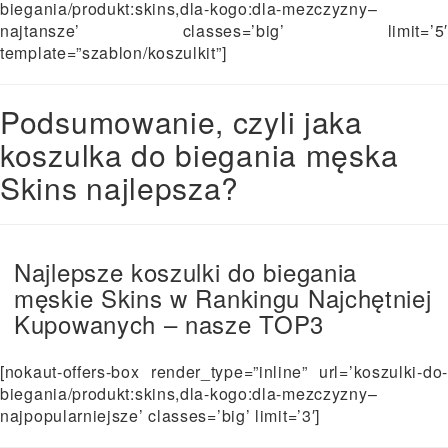
biegania/produkt:skins,dla-kogo:dla-mezczyzny–
najtansze’ classes=’big’ limit=’5′
template=”szablon/koszulkit”]
Podsumowanie, czyli jaka
koszulka do biegania męska
Skins najlepsza?
Najlepsze koszulki do biegania
męskie Skins w Rankingu Najchętniej
Kupowanych – nasze TOP3
[nokaut-offers-box render_type=”inline” url=’koszulki-do-
biegania/produkt:skins,dla-kogo:dla-mezczyzny–
najpopularniejsze’ classes=’big’ limit=’3′]