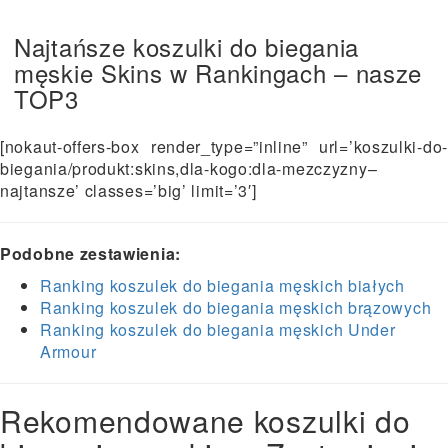
Najtańsze koszulki do biegania
męskie Skins w Rankingach – nasze
TOP3
[nokaut-offers-box render_type=”inline” url=’koszulki-do-
biegania/produkt:skins,dla-kogo:dla-mezczyzny–
najtansze’ classes=’big’ limit=’3′]
Podobne zestawienia:
Ranking koszulek do biegania męskich białych
Ranking koszulek do biegania męskich brązowych
Ranking koszulek do biegania męskich Under
Armour
Rekomendowane koszulki do