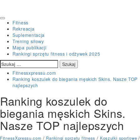
Primary
Fitness
Menu
Rekreacja
Suplementacja
Trening siłowy
Mapa publikacji
Rankingi sprzętu fitness i odżywek 2025
Szukaj:
Fitnessxpressu.com
Ranking koszulek do biegania męskich Skins. Nasze TOP
najlepszych
Ranking koszulek do
biegania męskich Skins.
Nasze TOP najlepszych
FitnessXpressu.com
/
Rankingi sprzętu fitness
/
Koszulki sportowe
/