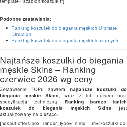
template=”szablon/koszulkit”]
Podobne zestawienia:
Ranking koszulek do biegania męskich Ultimate
Direction
Ranking koszulek do biegania męskich czarnych
Najtańsze koszulki do biegania
męskie Skins – Ranking
czerwiec 2026 wg ceny
Zestawienie TOP5 zawiera
najtańsze koszulki d
biegania męskie Skins
, wraz z ich opisem oraz
specyfikacją techniczną.
Ranking bardzo tanic
koszulek do biegania męskich Skins
jest
aktualizowany na bieżąco.
[nokaut-offers-box render_type=”inline” url=’koszulki-do-