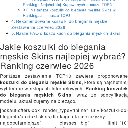
Rankingu Najchętniej Kupowanych – nasze TOP3
Najtańsze koszulki do biegania męskie Skins w
Rankingach – nasze TOP3
Rekomendowane koszulki do biegania męskie –
Zestawienie czerwiec 2026
Nasze FAQ o koszulkach do biegania męskich Skins
Jakie koszulki do biegania
męskie Skins najlepiej wybrać?
Ranking czerwiec 2026
Poniższe zestawienie TOP10 zawiera proponowane
koszulki do biegania męskie Skins
, które są najchętniej
wybierane w sklepach internetowych.
Ranking koszule
do biegania męskich Skins
, wraz ze specyfikacją
modelu, aktualizujemy na bieżąco.
[nokaut-offers-box render_type=”inline” url=’koszulki-do-
biegania/produkt:skins,dla-kogo:dla-mezczyzny–
najpopularniejsze’ classes=’big’ limit=’10’