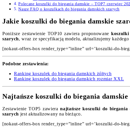
Polecane koszulki do biegania damskie – TOP7 czerwiec 20
Nasze FAQ o koszulkach do biegania damskich szarych
Jakie koszulki do biegania damskie sza
Poniższe zestawienie TOP10 zawiera proponowane
koszulki
szarych
, wraz ze specyfikacją modelu, aktualizujemy każdego 
[nokaut-offers-box render_type=”inline” url=’koszulki-do-biega
Podobne zestawienia:
Ranking koszulek do biegania damskich żółtych
Ranking koszulek do biegania damskich rozmiar XXL
Najtańsze koszulki do biegania damskie
Zestawienie TOP5 zawiera
najtańsze koszulki do biegania
szarych
jest aktualizowany na bieżąco.
[nokaut-offers-box render_type=”inline” url=’koszulki-do-biega