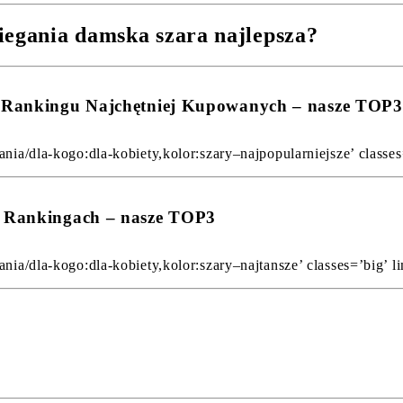
iegania damska szara najlepsza?
 w Rankingu Najchętniej Kupowanych – nasze TOP3
nia/dla-kogo:dla-kobiety,kolor:szary–najpopularniejsze’ classes=
 w Rankingach – nasze TOP3
nia/dla-kogo:dla-kobiety,kolor:szary–najtansze’ classes=’big’ li