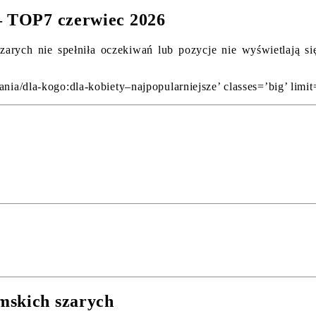
 – TOP7 czerwiec 2026
zarych nie spełniła oczekiwań lub pozycje nie wyświetlają si
nia/dla-kogo:dla-kobiety–najpopularniejsze’ classes=’big’ limit
mskich szarych