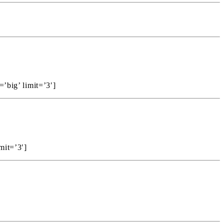
’big’ limit=’3′]
mit=’3′]