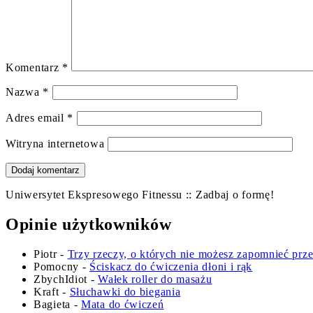
Komentarz
*
Nazwa
*
Adres email
*
Witryna internetowa
Uniwersytet Ekspresowego Fitnessu :: Zadbaj o formę!
Opinie użytkowników
Piotr
-
Trzy rzeczy, o których nie możesz zapomnieć prz
Pomocny
-
Ściskacz do ćwiczenia dłoni i rąk
ZbychIdiot
-
Wałek roller do masażu
Kraft
-
Słuchawki do biegania
Bagieta
-
Mata do ćwiczeń