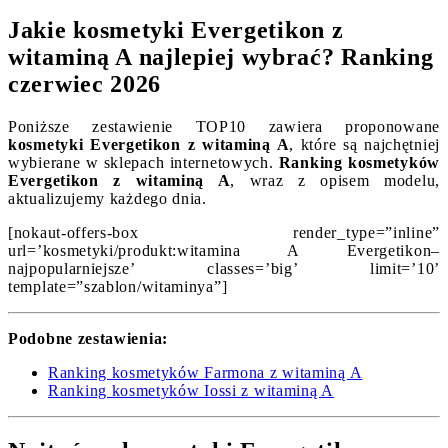
Jakie kosmetyki Evergetikon z
witaminą A najlepiej wybrać? Ranking
czerwiec 2026
Poniższe zestawienie TOP10 zawiera proponowane
kosmetyki Evergetikon z witaminą A
, które są najchętniej
wybierane w sklepach internetowych.
Ranking kosmetyków
Evergetikon z witaminą A
, wraz z opisem modelu,
aktualizujemy każdego dnia.
[nokaut-offers-box render_type=”inline”
url=’kosmetyki/produkt:witamina A Evergetikon–
najpopularniejsze’ classes=’big’ limit=’10’
template=”szablon/witaminya”]
Podobne zestawienia:
Ranking kosmetyków Farmona z witaminą A
Ranking kosmetyków Iossi z witaminą A