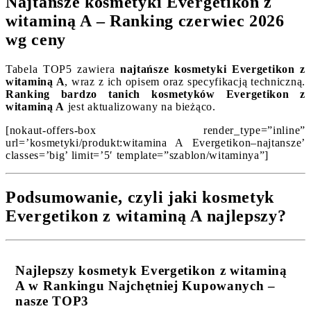
Najtańsze kosmetyki Evergetikon z
witaminą A – Ranking czerwiec 2026
wg ceny
Tabela TOP5 zawiera
najtańsze kosmetyki Evergetikon z
witaminą A
, wraz z ich opisem oraz specyfikacją techniczną.
Ranking bardzo tanich kosmetyków Evergetikon z
witaminą A
jest aktualizowany na bieżąco.
[nokaut-offers-box render_type=”inline”
url=’kosmetyki/produkt:witamina A Evergetikon–najtansze’
classes=’big’ limit=’5′ template=”szablon/witaminya”]
Podsumowanie, czyli jaki kosmetyk
Evergetikon z witaminą A najlepszy?
Najlepszy kosmetyk Evergetikon z witaminą
A w Rankingu Najchętniej Kupowanych –
nasze TOP3