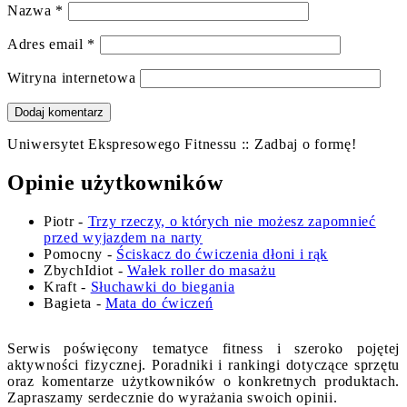
Nazwa
*
Adres email
*
Witryna internetowa
Uniwersytet Ekspresowego Fitnessu :: Zadbaj o formę!
Opinie użytkowników
Piotr
-
Trzy rzeczy, o których nie możesz zapomnieć
przed wyjazdem na narty
Pomocny
-
Ściskacz do ćwiczenia dłoni i rąk
ZbychIdiot
-
Wałek roller do masażu
Kraft
-
Słuchawki do biegania
Bagieta
-
Mata do ćwiczeń
Serwis poświęcony tematyce fitness i szeroko pojętej
aktywności fizycznej. Poradniki i rankingi dotyczące sprzętu
oraz komentarze użytkowników o konkretnych produktach.
Zapraszamy serdecznie do wyrażania swoich opinii.