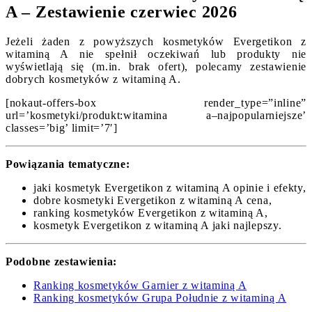
A – Zestawienie czerwiec 2026
Jeżeli żaden z powyższych kosmetyków Evergetikon z
witaminą A nie spełnił oczekiwań lub produkty nie
wyświetlają się (m.in. brak ofert), polecamy zestawienie
dobrych kosmetyków z witaminą A.
[nokaut-offers-box render_type=”inline”
url=’kosmetyki/produkt:witamina a–najpopularniejsze’
classes=’big’ limit=’7′]
Powiązania tematyczne:
jaki kosmetyk Evergetikon z witaminą A opinie i efekty,
dobre kosmetyki Evergetikon z witaminą A cena,
ranking kosmetyków Evergetikon z witaminą A,
kosmetyk Evergetikon z witaminą A jaki najlepszy.
Podobne zestawienia:
Ranking kosmetyków Garnier z witaminą A
Ranking kosmetyków Grupa Południe z witaminą A