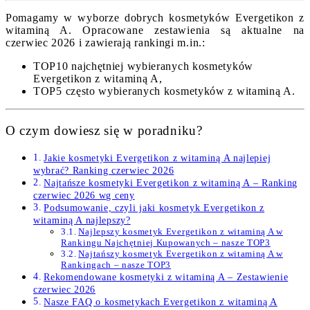
Pomagamy w wyborze dobrych kosmetyków Evergetikon z
witaminą A. Opracowane zestawienia są aktualne na
czerwiec 2026 i zawierają rankingi m.in.:
TOP10 najchętniej wybieranych kosmetyków
Evergetikon z witaminą A,
TOP5 często wybieranych kosmetyków z witaminą A.
O czym dowiesz się w poradniku?
Jakie kosmetyki Evergetikon z witaminą A najlepiej
wybrać? Ranking czerwiec 2026
Najtańsze kosmetyki Evergetikon z witaminą A – Ranking
czerwiec 2026 wg ceny
Podsumowanie, czyli jaki kosmetyk Evergetikon z
witaminą A najlepszy?
Najlepszy kosmetyk Evergetikon z witaminą A w
Rankingu Najchętniej Kupowanych – nasze TOP3
Najtańszy kosmetyk Evergetikon z witaminą A w
Rankingach – nasze TOP3
Rekomendowane kosmetyki z witaminą A – Zestawienie
czerwiec 2026
Nasze FAQ o kosmetykach Evergetikon z witaminą A