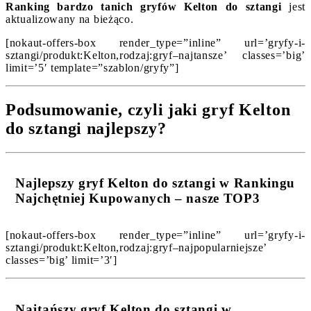
Ranking bardzo tanich gryfów Kelton do sztangi
jest
aktualizowany na bieżąco.
[nokaut-offers-box render_type=”inline” url=’gryfy-i-
sztangi/produkt:Kelton,rodzaj:gryf–najtansze’ classes=’big’
limit=’5′ template=”szablon/gryfy”]
Podsumowanie, czyli jaki gryf Kelton
do sztangi najlepszy?
Najlepszy gryf Kelton do sztangi w Rankingu
Najchętniej Kupowanych – nasze TOP3
[nokaut-offers-box render_type=”inline” url=’gryfy-i-
sztangi/produkt:Kelton,rodzaj:gryf–najpopularniejsze’
classes=’big’ limit=’3′]
Najtańszy gryf Kelton do sztangi w