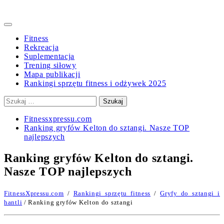
Primary
Menu
Fitness
Rekreacja
Suplementacja
Trening siłowy
Mapa publikacji
Rankingi sprzętu fitness i odżywek 2025
Szukaj:
Fitnessxpressu.com
Ranking gryfów Kelton do sztangi. Nasze TOP
najlepszych
Ranking gryfów Kelton do sztangi.
Nasze TOP najlepszych
FitnessXpressu.com
/
Rankingi sprzętu fitness
/
Gryfy do sztangi i
hantli
/ Ranking gryfów Kelton do sztangi