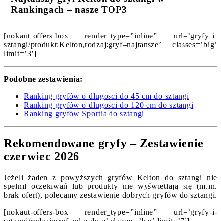
Rankingach – nasze TOP3
[nokaut-offers-box render_type=”inline” url=’gryfy-i-
sztangi/produkt:Kelton,rodzaj:gryf–najtansze’ classes=’big’
limit=’3′]
Podobne zestawienia:
Ranking gryfów o długości do 45 cm do sztangi
Ranking gryfów o długości do 120 cm do sztangi
Ranking gryfów Sportia do sztangi
Rekomendowane gryfy – Zestawienie
czerwiec 2026
Jeżeli żaden z powyższych gryfów Kelton do sztangi nie
spełnił oczekiwań lub produkty nie wyświetlają się (m.in.
brak ofert), polecamy zestawienie dobrych gryfów do sztangi.
[nokaut-offers-box render_type=”inline” url=’gryfy-i-
sztangi/rodzaj:gryf–od-a-do-z’ classes=’big’ limit=’7′]