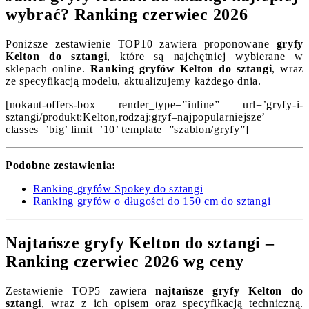
wybrać? Ranking czerwiec 2026
Poniższe zestawienie TOP10 zawiera proponowane
gryfy
Kelton do sztangi
, które są najchętniej wybierane w
sklepach online.
Ranking gryfów Kelton do sztangi
, wraz
ze specyfikacją modelu, aktualizujemy każdego dnia.
[nokaut-offers-box render_type=”inline” url=’gryfy-i-
sztangi/produkt:Kelton,rodzaj:gryf–najpopularniejsze’
classes=’big’ limit=’10’ template=”szablon/gryfy”]
Podobne zestawienia:
Ranking gryfów Spokey do sztangi
Ranking gryfów o długości do 150 cm do sztangi
Najtańsze gryfy Kelton do sztangi –
Ranking czerwiec 2026 wg ceny
Zestawienie TOP5 zawiera
najtańsze gryfy Kelton do
sztangi
, wraz z ich opisem oraz specyfikacją techniczną.