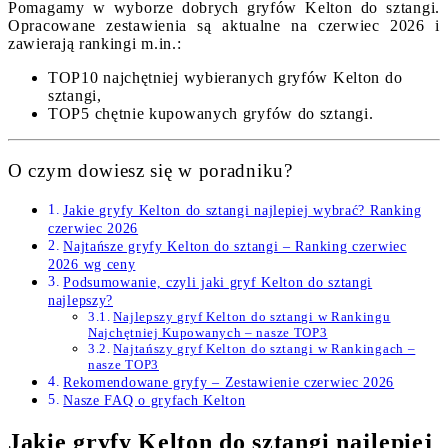
Pomagamy w wyborze dobrych gryfów Kelton do sztangi.
Opracowane zestawienia są aktualne na czerwiec 2026 i
zawierają rankingi m.in.:
TOP10 najchętniej wybieranych gryfów Kelton do
sztangi,
TOP5 chętnie kupowanych gryfów do sztangi.
O czym dowiesz się w poradniku?
Jakie gryfy Kelton do sztangi najlepiej wybrać? Ranking
czerwiec 2026
Najtańsze gryfy Kelton do sztangi – Ranking czerwiec
2026 wg ceny
Podsumowanie, czyli jaki gryf Kelton do sztangi
najlepszy?
Najlepszy gryf Kelton do sztangi w Rankingu
Najchętniej Kupowanych – nasze TOP3
Najtańszy gryf Kelton do sztangi w Rankingach –
nasze TOP3
Rekomendowane gryfy – Zestawienie czerwiec 2026
Nasze FAQ o gryfach Kelton
Jakie gryfy Kelton do sztangi najlepiej