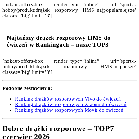
[nokaut-offers-box render_type=”inline” url=’sport-i-
hobby/produkt:drążek rozporowy HMS–najpopularniejsze’
classes=’big’ limit=’3′]
Najtańszy drążek rozporowy HMS do
ćwiczeń w Rankingach – nasze TOP3
[nokaut-offers-box render_type=”inline” url=’sport-i-
hobby/produkt:drążek rozporowy HMS–najtansze’
classes=’big’ limit=’3′]
Podobne zestawienia:
Ranking drążków rozporowych Vivo do ćwiczeń
Ranking drążków rozporowych Xiaomi do ćwiczeń
Ranking drążków rozporowych Movit do ćwiczeń
Dobre drążki rozporowe – TOP7
czerwiec 2026