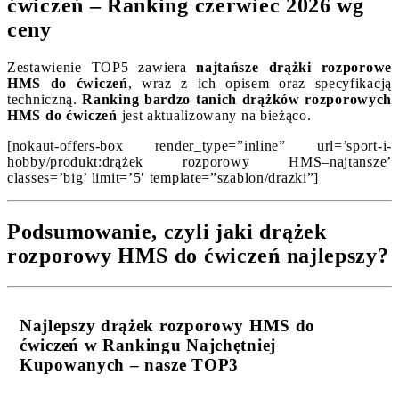
ćwiczeń – Ranking czerwiec 2026 wg
ceny
Zestawienie TOP5 zawiera
najtańsze drążki rozporowe
HMS do ćwiczeń
, wraz z ich opisem oraz specyfikacją
techniczną.
Ranking bardzo tanich drążków rozporowych
HMS do ćwiczeń
jest aktualizowany na bieżąco.
[nokaut-offers-box render_type=”inline” url=’sport-i-
hobby/produkt:drążek rozporowy HMS–najtansze’
classes=’big’ limit=’5′ template=”szablon/drazki”]
Podsumowanie, czyli jaki drążek
rozporowy HMS do ćwiczeń najlepszy?
Najlepszy drążek rozporowy HMS do
ćwiczeń w Rankingu Najchętniej
Kupowanych – nasze TOP3