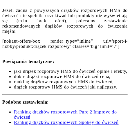
Jeżeli żadna z powyższych drążków rozporowych HMS do
ćwiczeń nie spełniła oczekiwań lub produkty nie wyświetlają
się (m.in. brak ofert), polecamy zestawienie
rekomendowanych drążków rozporowych do ćwiczenia
mięśni.
[nokaut-offers-box render_type=”inline” url=’sport-i-
hobby/produkt:drążek rozporowy’ classes=’big’ limit=’7′]
Powiązania tematyczne:
jaki drążek rozporowy HMS do ćwiczeń opinie i efekty,
dobre drążki rozporowe HMS do ćwiczeń cena,
ranking drążków rozporowych HMS do ćwiczeń,
drążek rozporowy HMS do ćwiczeń jaki najlepszy.
Podobne zestawienia:
Ranking drążków rozporowych Pure 2 Improve do
ćwiczeń
Ranking drążków rozporowych Spokey do ćwiczeń