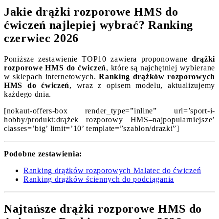
Jakie drążki rozporowe HMS do
ćwiczeń najlepiej wybrać? Ranking
czerwiec 2026
Poniższe zestawienie TOP10 zawiera proponowane
drążki
rozporowe HMS do ćwiczeń
, które są najchętniej wybierane
w sklepach internetowych.
Ranking drążków rozporowych
HMS do ćwiczeń
, wraz z opisem modelu, aktualizujemy
każdego dnia.
[nokaut-offers-box render_type=”inline” url=’sport-i-
hobby/produkt:drążek rozporowy HMS–najpopularniejsze’
classes=’big’ limit=’10’ template=”szablon/drazki”]
Podobne zestawienia:
Ranking drążków rozporowych Malatec do ćwiczeń
Ranking drążków ściennych do podciągania
Najtańsze drążki rozporowe HMS do