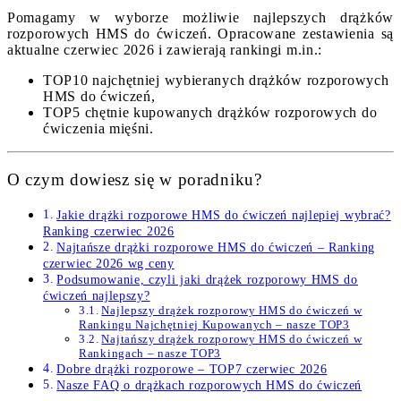
Pomagamy w wyborze możliwie najlepszych drążków
rozporowych HMS do ćwiczeń. Opracowane zestawienia są
aktualne czerwiec 2026 i zawierają rankingi m.in.:
TOP10 najchętniej wybieranych drążków rozporowych
HMS do ćwiczeń,
TOP5 chętnie kupowanych drążków rozporowych do
ćwiczenia mięśni.
O czym dowiesz się w poradniku?
Jakie drążki rozporowe HMS do ćwiczeń najlepiej wybrać?
Ranking czerwiec 2026
Najtańsze drążki rozporowe HMS do ćwiczeń – Ranking
czerwiec 2026 wg ceny
Podsumowanie, czyli jaki drążek rozporowy HMS do
ćwiczeń najlepszy?
Najlepszy drążek rozporowy HMS do ćwiczeń w
Rankingu Najchętniej Kupowanych – nasze TOP3
Najtańszy drążek rozporowy HMS do ćwiczeń w
Rankingach – nasze TOP3
Dobre drążki rozporowe – TOP7 czerwiec 2026
Nasze FAQ o drążkach rozporowych HMS do ćwiczeń