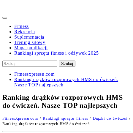
Primary
Menu
Fitness
Rekreacja
Suplementacja
Trening siłowy
Mapa publikacji
Rankingi sprzętu fitness i odżywek 2025
Szukaj:
Fitnessxpressu.com
Ranking drążków rozporowych HMS do ćwiczeń.
Nasze TOP najlepszych
Ranking drążków rozporowych HMS
do ćwiczeń. Nasze TOP najlepszych
FitnessXpressu.com
/
Rankingi sprzętu fitness
/
Drążki do ćwiczeń
/
Ranking drążków rozporowych HMS do ćwiczeń