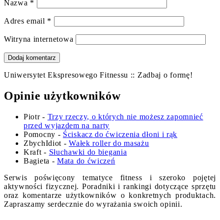
Nazwa
*
Adres email
*
Witryna internetowa
Uniwersytet Ekspresowego Fitnessu :: Zadbaj o formę!
Opinie użytkowników
Piotr
-
Trzy rzeczy, o których nie możesz zapomnieć
przed wyjazdem na narty
Pomocny
-
Ściskacz do ćwiczenia dłoni i rąk
ZbychIdiot
-
Wałek roller do masażu
Kraft
-
Słuchawki do biegania
Bagieta
-
Mata do ćwiczeń
Serwis poświęcony tematyce fitness i szeroko pojętej
aktywności fizycznej. Poradniki i rankingi dotyczące sprzętu
oraz komentarze użytkowników o konkretnych produktach.
Zapraszamy serdecznie do wyrażania swoich opinii.