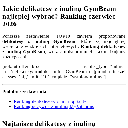
Jakie delikatesy z inuliną GymBeam
najlepiej wybrać? Ranking czerwiec
2026
Poniższe zestawienie TOP10 zawiera proponowane
delikatesy z inuliną GymBeam
, które są najchętniej
wybierane w sklepach internetowych.
Ranking delikatesów
z inuliną GymBeam
, wraz z opisem modelu, aktualizujemy
każdego dnia.
[nokaut-offers-box render_type=”inline”
url=’delikatesy/produkt:inulina GymBeam–najpopularniejsze’
classes=’big’ limit=’10’ template=”szablon/inuliny”]
Podobne zestawienia:
Ranking delikatesów z inuliną Sante
Ranking odżywek z inuliną MyVitamins
Najtańsze delikatesy z inuliną