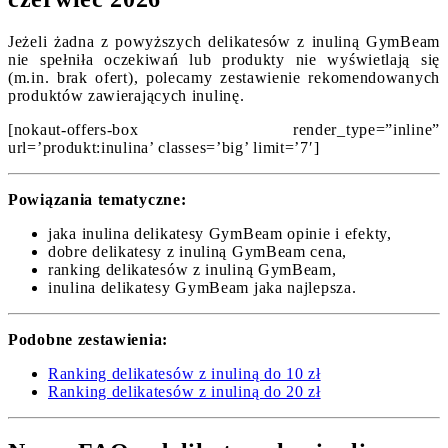
Jeżeli żadna z powyższych delikatesów z inuliną GymBeam
nie spełniła oczekiwań lub produkty nie wyświetlają się
(m.in. brak ofert), polecamy zestawienie rekomendowanych
produktów zawierających inulinę.
[nokaut-offers-box render_type=”inline”
url=’produkt:inulina’ classes=’big’ limit=’7′]
Powiązania tematyczne:
jaka inulina delikatesy GymBeam opinie i efekty,
dobre delikatesy z inuliną GymBeam cena,
ranking delikatesów z inuliną GymBeam,
inulina delikatesy GymBeam jaka najlepsza.
Podobne zestawienia:
Ranking delikatesów z inuliną do 10 zł
Ranking delikatesów z inuliną do 20 zł