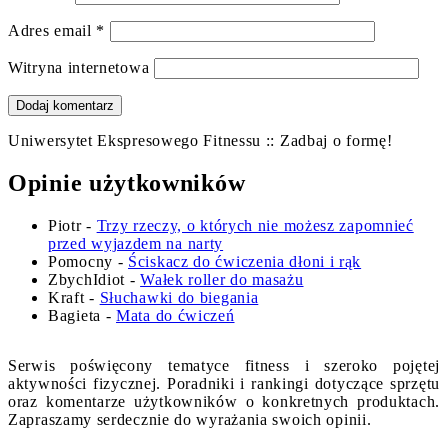
Adres email
*
Witryna internetowa
Uniwersytet Ekspresowego Fitnessu :: Zadbaj o formę!
Opinie użytkowników
Piotr
-
Trzy rzeczy, o których nie możesz zapomnieć
przed wyjazdem na narty
Pomocny
-
Ściskacz do ćwiczenia dłoni i rąk
ZbychIdiot
-
Wałek roller do masażu
Kraft
-
Słuchawki do biegania
Bagieta
-
Mata do ćwiczeń
Serwis poświęcony tematyce fitness i szeroko pojętej
aktywności fizycznej. Poradniki i rankingi dotyczące sprzętu
oraz komentarze użytkowników o konkretnych produktach.
Zapraszamy serdecznie do wyrażania swoich opinii.