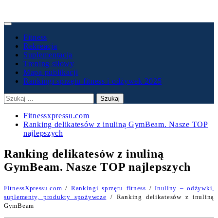
Primary
Menu
Fitness
Rekreacja
Suplementacja
Trening siłowy
Mapa publikacji
Rankingi sprzętu fitness i odżywek 2025
Szukaj:
Fitnessxpressu.com
Ranking delikatesów z inuliną GymBeam. Nasze TOP
najlepszych
Ranking delikatesów z inuliną
GymBeam. Nasze TOP najlepszych
FitnessXpressu.com
/
Rankingi sprzętu fitness
/
Inuliny – odżywki,
suplementy, produkty spożywcze
/ Ranking delikatesów z inuliną
GymBeam