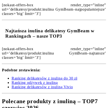
[nokaut-offers-box render_type=”inline”
url=’delikatesy/produkt:inulina GymBeam–najpopularniejsze’
classes=’big’ limit=’3′]
Najtańsza inulina delikatesy GymBeam w
Rankingach – nasze TOP3
[nokaut-offers-box render_type=”inline”
url=’delikatesy/produkt:inulina GymBeam–najtansze’
classes=’big’ limit=’3′]
Podobne zestawienia:
Ranking delikatesów z inuliną do 30 zł
Ranking odżywek z inuliną
Ranking delikatesów z inuliną Vivio
Polecane produkty z inuliną – TOP7
czerwiec 2026