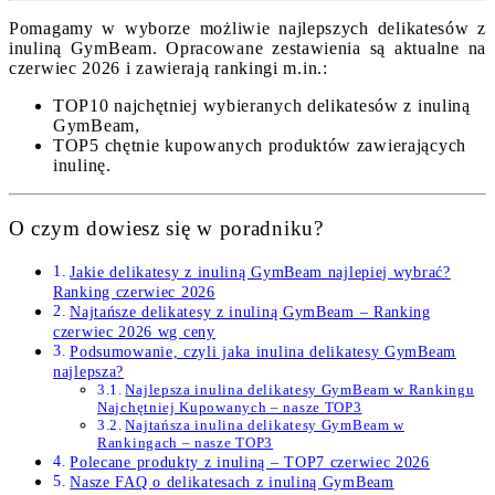
Pomagamy w wyborze możliwie najlepszych delikatesów z
inuliną GymBeam. Opracowane zestawienia są aktualne na
czerwiec 2026 i zawierają rankingi m.in.:
TOP10 najchętniej wybieranych delikatesów z inuliną
GymBeam,
TOP5 chętnie kupowanych produktów zawierających
inulinę.
O czym dowiesz się w poradniku?
Jakie delikatesy z inuliną GymBeam najlepiej wybrać?
Ranking czerwiec 2026
Najtańsze delikatesy z inuliną GymBeam – Ranking
czerwiec 2026 wg ceny
Podsumowanie, czyli jaka inulina delikatesy GymBeam
najlepsza?
Najlepsza inulina delikatesy GymBeam w Rankingu
Najchętniej Kupowanych – nasze TOP3
Najtańsza inulina delikatesy GymBeam w
Rankingach – nasze TOP3
Polecane produkty z inuliną – TOP7 czerwiec 2026
Nasze FAQ o delikatesach z inuliną GymBeam