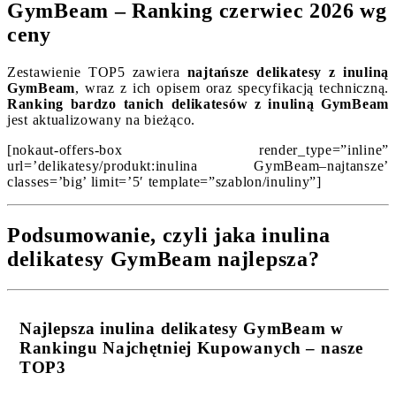
GymBeam – Ranking czerwiec 2026 wg
ceny
Zestawienie TOP5 zawiera
najtańsze delikatesy z inuliną
GymBeam
, wraz z ich opisem oraz specyfikacją techniczną.
Ranking bardzo tanich delikatesów z inuliną GymBeam
jest aktualizowany na bieżąco.
[nokaut-offers-box render_type=”inline”
url=’delikatesy/produkt:inulina GymBeam–najtansze’
classes=’big’ limit=’5′ template=”szablon/inuliny”]
Podsumowanie, czyli jaka inulina
delikatesy GymBeam najlepsza?
Najlepsza inulina delikatesy GymBeam w
Rankingu Najchętniej Kupowanych – nasze
TOP3