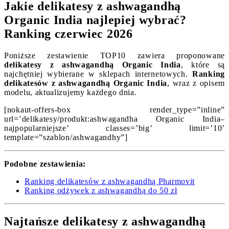
Jakie delikatesy z ashwagandhą
Organic India najlepiej wybrać?
Ranking czerwiec 2026
Poniższe zestawienie TOP10 zawiera proponowane
delikatesy z ashwagandhą Organic India
, które są
najchętniej wybierane w sklepach internetowych.
Ranking
delikatesów z ashwagandhą Organic India
, wraz z opisem
modelu, aktualizujemy każdego dnia.
[nokaut-offers-box render_type=”inline”
url=’delikatesy/produkt:ashwagandha Organic India–
najpopularniejsze’ classes=’big’ limit=’10’
template=”szablon/ashwagandhy”]
Podobne zestawienia:
Ranking delikatesów z ashwagandhą Pharmovit
Ranking odżywek z ashwagandhą do 50 zł
Najtańsze delikatesy z ashwagandhą