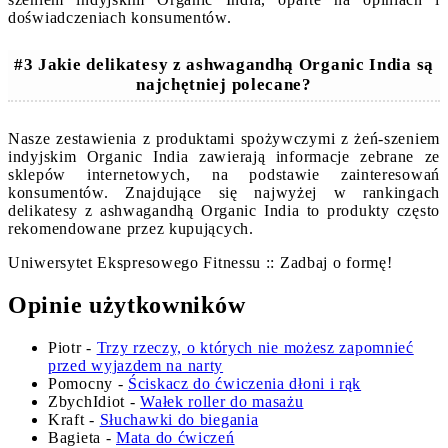
doświadczeniach konsumentów.
#3 Jakie delikatesy z ashwagandhą Organic India są
najchętniej polecane?
Nasze zestawienia z produktami spożywczymi z żeń-szeniem
indyjskim Organic India zawierają informacje zebrane ze
sklepów internetowych, na podstawie zainteresowań
konsumentów. Znajdujące się najwyżej w rankingach
delikatesy z ashwagandhą Organic India to produkty często
rekomendowane przez kupujących.
Uniwersytet Ekspresowego Fitnessu :: Zadbaj o formę!
Opinie użytkowników
Piotr
-
Trzy rzeczy, o których nie możesz zapomnieć
przed wyjazdem na narty
Pomocny
-
Ściskacz do ćwiczenia dłoni i rąk
ZbychIdiot
-
Wałek roller do masażu
Kraft
-
Słuchawki do biegania
Bagieta
-
Mata do ćwiczeń