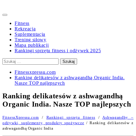
Primary
Menu
Fitness
Rekreacja
Suplementacja
Trening siłowy
Mapa publikacji
Rankingi sprzętu fitness i odżywek 2025
Szukaj:
Fitnessxpressu.com
Ranking delikatesów z ashwagandhą Organic India.
Nasze TOP najlepszych
Ranking delikatesów z ashwagandhą
Organic India. Nasze TOP najlepszych
FitnessXpressu.com
/
Rankingi sprzętu fitness
/
Ashwagandhy –
odżywki, suplementy, produkty spożywcze
/ Ranking delikatesów z
ashwagandhą Organic India