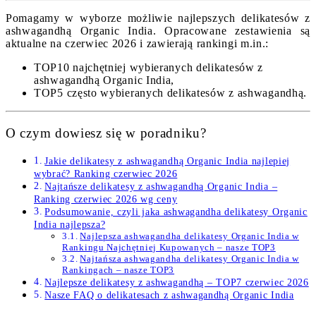
Pomagamy w wyborze możliwie najlepszych delikatesów z
ashwagandhą Organic India. Opracowane zestawienia są
aktualne na czerwiec 2026 i zawierają rankingi m.in.:
TOP10 najchętniej wybieranych delikatesów z
ashwagandhą Organic India,
TOP5 często wybieranych delikatesów z ashwagandhą.
O czym dowiesz się w poradniku?
Jakie delikatesy z ashwagandhą Organic India najlepiej
wybrać? Ranking czerwiec 2026
Najtańsze delikatesy z ashwagandhą Organic India –
Ranking czerwiec 2026 wg ceny
Podsumowanie, czyli jaka ashwagandha delikatesy Organic
India najlepsza?
Najlepsza ashwagandha delikatesy Organic India w
Rankingu Najchętniej Kupowanych – nasze TOP3
Najtańsza ashwagandha delikatesy Organic India w
Rankingach – nasze TOP3
Najlepsze delikatesy z ashwagandhą – TOP7 czerwiec 2026
Nasze FAQ o delikatesach z ashwagandhą Organic India