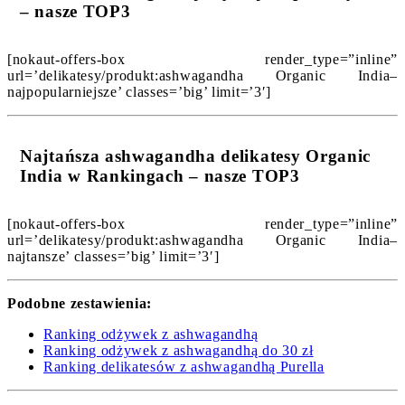
– nasze TOP3
[nokaut-offers-box render_type=”inline”
url=’delikatesy/produkt:ashwagandha Organic India–
najpopularniejsze’ classes=’big’ limit=’3′]
Najtańsza ashwagandha delikatesy Organic
India w Rankingach – nasze TOP3
[nokaut-offers-box render_type=”inline”
url=’delikatesy/produkt:ashwagandha Organic India–
najtansze’ classes=’big’ limit=’3′]
Podobne zestawienia:
Ranking odżywek z ashwagandhą
Ranking odżywek z ashwagandhą do 30 zł
Ranking delikatesów z ashwagandhą Purella