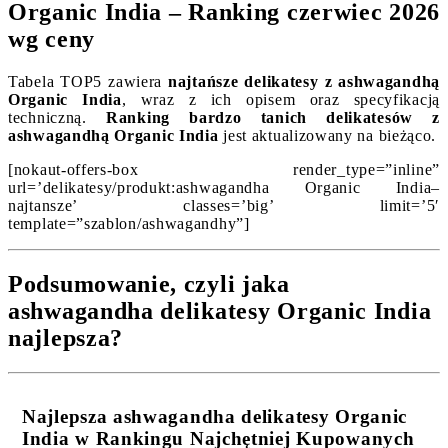
Organic India – Ranking czerwiec 2026
wg ceny
Tabela TOP5 zawiera
najtańsze delikatesy z ashwagandhą
Organic India
, wraz z ich opisem oraz specyfikacją
techniczną.
Ranking bardzo tanich delikatesów z
ashwagandhą Organic India
jest aktualizowany na bieżąco.
[nokaut-offers-box render_type=”inline”
url=’delikatesy/produkt:ashwagandha Organic India–
najtansze’ classes=’big’ limit=’5′
template=”szablon/ashwagandhy”]
Podsumowanie, czyli jaka
ashwagandha delikatesy Organic India
najlepsza?
Najlepsza ashwagandha delikatesy Organic
India w Rankingu Najchętniej Kupowanych