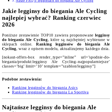
Nasze FAQ o legginsach do biegania Ale Cycling
Jakie legginsy do biegania Ale Cycling
najlepiej wybrać? Ranking czerwiec
2026
Poniższe zestawienie TOP10 zawiera proponowane
legginsy
do biegania Ale Cycling
, które są najchętniej wybierane w
sklepach online.
Ranking legginsów do biegania Ale
Cycling
, wraz z opisem modelu, aktualizujemy każdego dnia.
[nokaut-offers-box render_type=”inline” url=’spodnie-do-
biegania/produkt:legginsy Ale Cycling–najpopularniejsze’
classes=’big’ limit=’10’ template=”szablon/legginsy”]
Podobne zestawienia:
Ranking legginsów do biegania Asics
Ranking legginsów do biegania La Sportiva
Najtańsze legginsy do biegania Ale