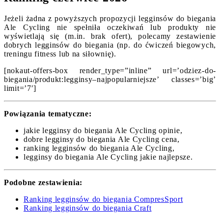
Jeżeli żadna z powyższych propozycji legginsów do biegania
Ale Cycling nie spełniła oczekiwań lub produkty nie
wyświetlają się (m.in. brak ofert), polecamy zestawienie
dobrych legginsów do biegania (np. do ćwiczeń biegowych,
treningu fitness lub na siłownię).
[nokaut-offers-box render_type=”inline” url=’odziez-do-
biegania/produkt:legginsy–najpopularniejsze’ classes=’big’
limit=’7′]
Powiązania tematyczne:
jakie legginsy do biegania Ale Cycling opinie,
dobre legginsy do biegania Ale Cycling cena,
ranking legginsów do biegania Ale Cycling,
legginsy do biegania Ale Cycling jakie najlepsze.
Podobne zestawienia:
Ranking legginsów do biegania CompresSport
Ranking legginsów do biegania Craft