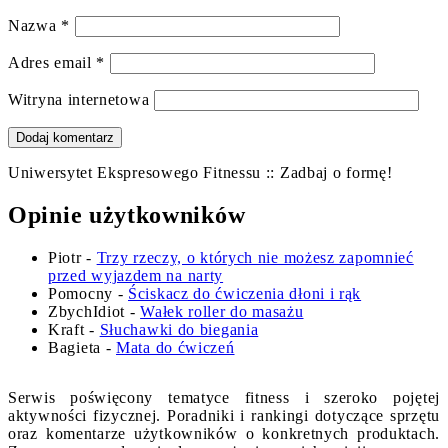
Nazwa
*
Adres email
*
Witryna internetowa
Uniwersytet Ekspresowego Fitnessu :: Zadbaj o formę!
Opinie użytkowników
Piotr
-
Trzy rzeczy, o których nie możesz zapomnieć
przed wyjazdem na narty
Pomocny
-
Ściskacz do ćwiczenia dłoni i rąk
ZbychIdiot
-
Wałek roller do masażu
Kraft
-
Słuchawki do biegania
Bagieta
-
Mata do ćwiczeń
Serwis poświęcony tematyce fitness i szeroko pojętej
aktywności fizycznej. Poradniki i rankingi dotyczące sprzętu
oraz komentarze użytkowników o konkretnych produktach.