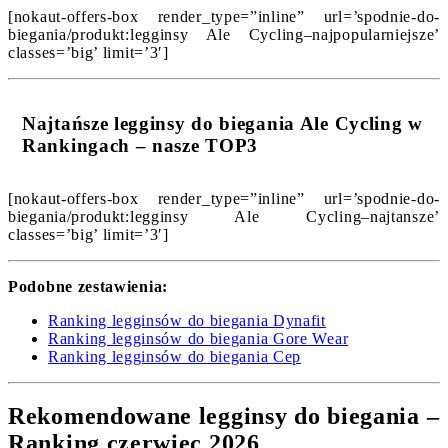
[nokaut-offers-box render_type=”inline” url=’spodnie-do-
biegania/produkt:legginsy Ale Cycling–najpopularniejsze’
classes=’big’ limit=’3′]
Najtańsze legginsy do biegania Ale Cycling w
Rankingach – nasze TOP3
[nokaut-offers-box render_type=”inline” url=’spodnie-do-
biegania/produkt:legginsy Ale Cycling–najtansze’
classes=’big’ limit=’3′]
Podobne zestawienia:
Ranking legginsów do biegania Dynafit
Ranking legginsów do biegania Gore Wear
Ranking legginsów do biegania Cep
Rekomendowane legginsy do biegania –
Ranking czerwiec 2026