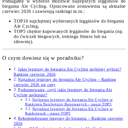
Pomagamy w wyborze możliwie najlepszych legginsów do
biegania Ale Cycling. Opracowane zestawienia są aktualne
czerwiec 2026 i zawierają rankingi m.in.:
TOP10 najchętniej wybieranych legginsów do biegania
Ale Cycling,
TOP5 chętnie kupowanych legginsów do biegania (np.
do ćwiczeń biegowych, treningu fitness lub na
siłownię).
O czym dowiesz się w poradniku?
Jakie legginsy do biegania Ale Cycling najlepiej wybrać?
Ranking czerwiec 2026
Najtańsze legginsy do biegania Ale Cycling – Ranking
czerwiec 2026 wg ceny
Podsumowanie, czyli jakie legginsy do biegania Ale
Cycling najlepsze?
Najlepsze legginsy do biegania Ale Cycling w
Rankingu Najchętniej Kupowanych – nasze TOP3
Najtańsze legginsy do biegania Ale Cycling w
Rankingach – nasze TOP3
Rekomendowane legginsy do biegania – Ranking czerwiec
2026